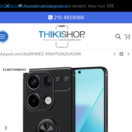
🚚 Δωρεάν μεταφορικά για αγορές άνω των 35€
Μετάβαση στο κύριο περιεχόμενο
210 4929089
Αρχική σελίδα
/
ΘΗΚΕΣ ΚΙΝΗΤΩΝ
/
XIAOMI
ΕΞΑΝΤΛΗΜΕΝΟ