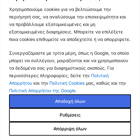
Ωράρια & Διευθύνσεις →
Χρησιμοποιούμε cookies για να βελτιώσουμε την
περιήγησή σας, να αναλύσουμε την επισκεψιμότητα και
210 4929089
να προβάλλουμε εξατομικευμένες και μη
Κεντρικό τηλέφωνο
εξατομικευμένες διαφημίσεις. Μπορείτε να επιλέξετε
ποια cookies επιθυμείτε να αποδεχτείτε ή να απορρίψετε.
info@thikishop.gr
Συνεργαζόμαστε με τρίτα μέρη, όπως η Google, τα οποία
Δευ - Σάβ: 10:00 - 21:00
μπορεί να συλλέγουν, μοιράζονται και να χρησιμοποιούν
τα δεδομένα σας για διαφημιστικούς σκοπούς. Για
ΔΩΡΕΑΝ ΑΠΟΣΤΟΛΗ
περισσότερες πληροφορίες, δείτε την
Πολιτική
για παραγγελίες άνω των 35€
Απορρήτου
και την
Πολιτική Cookies
μας, καθώς και την
Πολιτική Απορρήτου της Google
.
Thiki
gr
Copyright
2025 Powered by
Shop.
. Mobile Cases & Accessories.
Αποδοχή όλων
Ρυθμίσεις
Θήκη Xiaomi Redmi Note 13
12.50
€
Pro 4G / Poco M6 Pro OEM
Απόρριψη όλων
10.99
€
Εξαντλημένο
Magnetic Ring Kickstand /
Μαγνητικό δαχτυλίδι / Βάση
Shop
Cart
My account
Τιμή