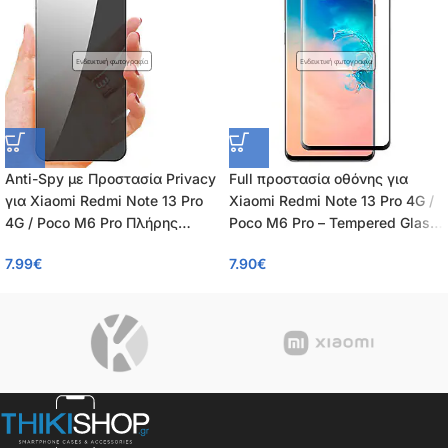
Ενδεικτική φωτογραφία
Ενδεικτική φωτογραφία
Anti-Spy με Προστασία Privacy
Full προστασία οθόνης για
για Xiaomi Redmi Note 13 Pro
Xiaomi Redmi Note 13 Pro 4G /
4G / Poco M6 Pro Πλήρης
Poco M6 Pro – Tempered Glass
Προστασία Οθόνης – Tempered
πλήρους κάλυψης 9H – OEM –
7.99
€
7.90
€
Glass 9H, Κάλυψη 100%, OEM,
0.26mm
0.26mm