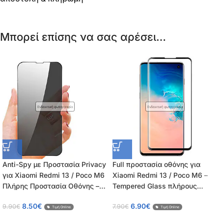
Μπορεί επίσης να σας αρέσει…
Ενδεικτική φωτογραφία
Ενδεικτική φωτογραφία
Anti-Spy με Προστασία Privacy
Full προστασία οθόνης για
για Xiaomi Redmi 13 / Poco M6
Xiaomi Redmi 13 / Poco M6 –
Πλήρης Προστασία Οθόνης –
Tempered Glass πλήρους
Tempered Glass 9H, Κάλυψη
κάλυψης 9H – OEM – 0.26mm
8.50
€
6.90
€
9.90
€
7.90
€
100%, OEM, 0.26mm
Τιμή Online
Τιμή Online