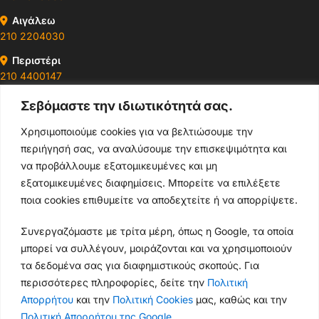
Αιγάλεω
210 2204030
Περιστέρι
210 4400147
Σεβόμαστε την ιδιωτικότητά σας.
Ωράρια & Διευθύνσεις →
Χρησιμοποιούμε cookies για να βελτιώσουμε την
περιήγησή σας, να αναλύσουμε την επισκεψιμότητα και
210 4929089
να προβάλλουμε εξατομικευμένες και μη
Κεντρικό τηλέφωνο
εξατομικευμένες διαφημίσεις. Μπορείτε να επιλέξετε
ποια cookies επιθυμείτε να αποδεχτείτε ή να απορρίψετε.
info@thikishop.gr
Συνεργαζόμαστε με τρίτα μέρη, όπως η Google, τα οποία
Δευ - Σάβ: 10:00 - 21:00
μπορεί να συλλέγουν, μοιράζονται και να χρησιμοποιούν
τα δεδομένα σας για διαφημιστικούς σκοπούς. Για
ΔΩΡΕΑΝ ΑΠΟΣΤΟΛΗ
περισσότερες πληροφορίες, δείτε την
Πολιτική
για παραγγελίες άνω των 35€
Απορρήτου
και την
Πολιτική Cookies
μας, καθώς και την
Πολιτική Απορρήτου της Google
.
Thiki
gr
Copyright
2025 Powered by
Shop.
. Mobile Cases & Accessories.