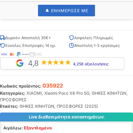
🔔 ΕΝΗΜΕΡΩΣΕ ΜΕ
Δωρεάν Αποστολή 35€+
Ασφαλείς Πληρωμές
Εύκολες Επιστροφές 14 ημ.
Αποστολή 1-3 εργάσιμες
COD
4,8
4,258 αξιολογήσεις
035922
Κωδικός προϊόντος:
Κατηγορίες:
XIAOMI
,
Xiaomi Poco X6 Pro 5G
,
ΘΗΚΕΣ ΚΙΝΗΤΩΝ
,
ΠΡΟΣΦΟΡΕΣ
Ετικέτες:
ΘΗΚΕΣ ΚΙΝΗΤΩΝ
,
ΠΡΟΣΦΟΡΕΣ (2025)
Live διαθεσιμότητα καταστημάτων:
Αιγάλεω:
Εξαντλημένο