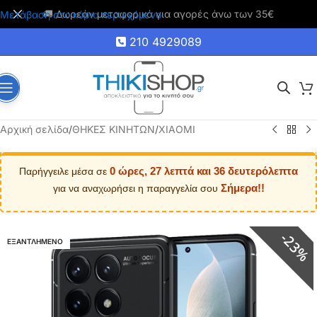
🚚 Δωρεάν μεταφορικά για αγορές άνω των 35€
Μετάβαση στο κύριο περιεχόμενο
210 4929089
Αρχική σελίδα
/
ΘΗΚΕΣ ΚΙΝΗΤΩΝ
/
XIAOMI
0 ώρες, 27 λεπτά και 35 δευτερόλεπτα
Παρήγγειλε μέσα σε
Σήμερα!!
για να αναχωρήσει η παραγγελία σου
23%
ΕΞΑΝΤΛΗΜΕΝΟ