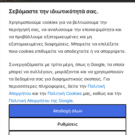
Σεβόμαστε την ιδιωτικότητά σας.
Ωράρια & Διευθύνσεις →
Χρησιμοποιούμε cookies για να βελτιώσουμε την
περιήγησή σας, να αναλύσουμε την επισκεψιμότητα και
210 4929089
να προβάλλουμε εξατομικευμένες και μη
Κεντρικό τηλέφωνο
εξατομικευμένες διαφημίσεις. Μπορείτε να επιλέξετε
ποια cookies επιθυμείτε να αποδεχτείτε ή να απορρίψετε.
info@thikishop.gr
Συνεργαζόμαστε με τρίτα μέρη, όπως η Google, τα οποία
Δευ - Σάβ: 10:00 - 21:00
μπορεί να συλλέγουν, μοιράζονται και να χρησιμοποιούν
τα δεδομένα σας για διαφημιστικούς σκοπούς. Για
ΔΩΡΕΑΝ ΑΠΟΣΤΟΛΗ
περισσότερες πληροφορίες, δείτε την
Πολιτική
για παραγγελίες άνω των 35€
Απορρήτου
και την
Πολιτική Cookies
μας, καθώς και την
Πολιτική Απορρήτου της Google
.
Thiki
gr
Copyright
2025 Powered by
Shop.
. Mobile Cases & Accessories.
Αποδοχή όλων
Ρυθμίσεις
Θήκη Xiaomi Poco X6 Pro 5G
12.50
€