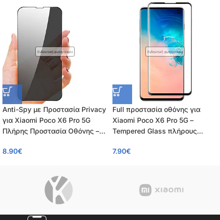
Ενδεικτική φωτογραφία
Ενδεικτική φωτογραφία
Anti-Spy με Προστασία Privacy
Full προστασία οθόνης για
για Xiaomi Poco X6 Pro 5G
Xiaomi Poco X6 Pro 5G –
Πλήρης Προστασία Οθόνης –
Tempered Glass πλήρους
Tempered Glass 9H, Κάλυψη
κάλυψης 9H – OEM – 0.26mm
8.90
€
7.90
€
100%, OEM, 0.26mm