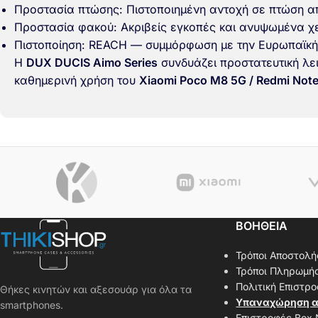
Προστασία πτώσης: Πιστοποιημένη αντοχή σε πτώση απ
Προστασία φακού: Ακριβείς εγκοπές και ανυψωμένα χ
Πιστοποίηση: REACH — συμμόρφωση με την Ευρωπαϊκή
Η
DUX DUCIS Aimo Series
συνδυάζει προστατευτική λει
καθημερινή χρήση του
Xiaomi Poco M8 5G / Redmi Note
ΒΟΗΘΕΙΑ
Τρόποι Αποστολή
Τρόποι Πληρωμή
Πολιτική Επιστρ
Θήκες κινητών και αξεσουάρ για όλα τα
Υπαναχώρηση α
smartphones.
Επιστροφές Box