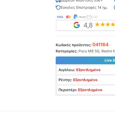
Δωρεάν Αποστολή 35€+
Εύκολες Επιστροφές 14 ημ.
COD
4,8
041164
Κωδικός προϊόντος:
Κατηγορίες:
Poco M8 5G
,
Redmi N
Live 
Αιγάλεω:
Εξαντλημένο
Ρέντης:
Εξαντλημένο
Περιστέρι:
Εξαντλημένο