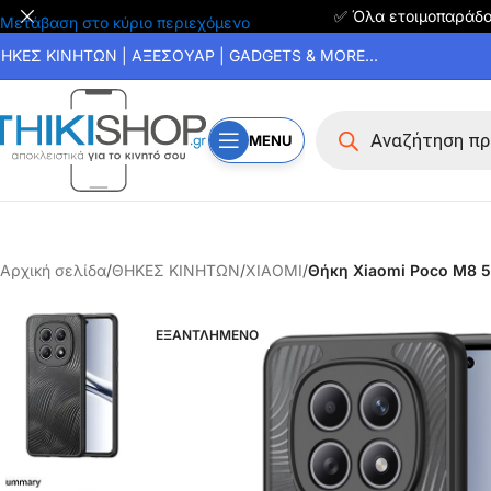
✅ Όλα ετοιμοπαράδ
Μετάβαση στο κύριο περιεχόμενο
ΗΚΕΣ ΚΙΝΗΤΩΝ | ΑΞΕΣΟΥΑΡ | GADGETS & MORE...
MENU
Αρχική σελίδα
/
ΘΗΚΕΣ ΚΙΝΗΤΩΝ
/
XIAOMI
/
Θήκη Xiaomi Poco M8 5
ΕΞΑΝΤΛΗΜΕΝΟ