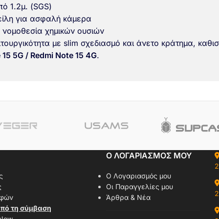
ό 1.2μ. (SGS)
είλη για ασφαλή κάμερα
 νομοθεσία χημικών ουσιών
τουργικότητα με slim σχεδιασμό και άνετο κράτημα, καθισ
 15 5G / Redmi Note 15 4G
.
Ο ΛΟΓΑΡΙΑΣΜΟΣ ΜΟΥ
2
ς
Ο Λογαριασμός μου
ς
Οι Παραγγελίες μου
2
οφών
Άρθρα & Νέα
πό τη σύμβαση
 Now