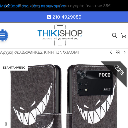
🚚 Δωρεάν μεταφορικά για αγορές άνω των 35€
Μετάβαση στο κύριο περιεχόμενο
210 4929089
Αρχική σελίδα
/
ΘΗΚΕΣ ΚΙΝΗΤΩΝ
/
XIAOMI
22%
ΕΞΑΝΤΛΗΜΕΝΟ