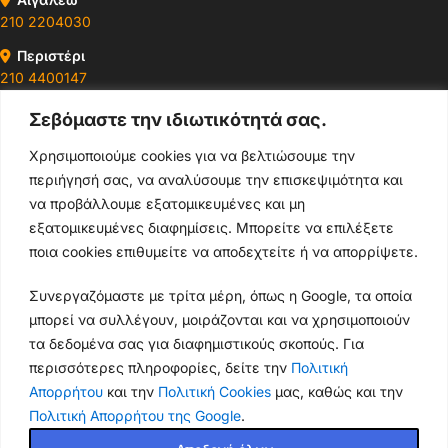
210 2204030
Περιστέρι
210 4400147
Σεβόμαστε την ιδιωτικότητά σας.
Ωράρια & Διευθύνσεις →
Χρησιμοποιούμε cookies για να βελτιώσουμε την
περιήγησή σας, να αναλύσουμε την επισκεψιμότητα και
210 4929089
να προβάλλουμε εξατομικευμένες και μη
Κεντρικό τηλέφωνο
εξατομικευμένες διαφημίσεις. Μπορείτε να επιλέξετε
ποια cookies επιθυμείτε να αποδεχτείτε ή να απορρίψετε.
info@thikishop.gr
Συνεργαζόμαστε με τρίτα μέρη, όπως η Google, τα οποία
Δευ - Σάβ: 10:00 - 21:00
μπορεί να συλλέγουν, μοιράζονται και να χρησιμοποιούν
τα δεδομένα σας για διαφημιστικούς σκοπούς. Για
ΔΩΡΕΑΝ ΑΠΟΣΤΟΛΗ
περισσότερες πληροφορίες, δείτε την
Πολιτική
για παραγγελίες άνω των 35€
Απορρήτου
και την
Πολιτική Cookies
μας, καθώς και την
Πολιτική Απορρήτου της Google
.
Thiki
gr
Copyright
2025 Powered by
Shop.
. Mobile Cases & Accessories.