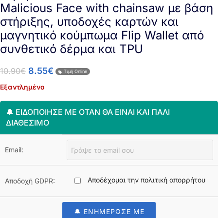
Μalicious Face with chainsaw με βάση
στήριξης, υποδοχές καρτών και
μαγνητικό κούμπωμα Flip Wallet από
συνθετικό δέρμα και TPU
8.55
€
10.90
€
Τιμή Online
Εξαντλημένο
🔔 ΕΙΔΟΠΟΊΗΣΈ ΜΕ ΌΤΑΝ ΘΑ ΕΊΝΑΙ ΚΑΙ ΠΆΛΙ
ΔΙΑΘΈΣΙΜΟ
Email:
Αποδέχομαι την πολιτική απορρήτου
Αποδοχή GDPR:
🔔 ΕΝΗΜΕΡΩΣΕ ΜΕ