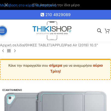
🚚 Δωρεάν μεταφορικά για αγορές άνω των 35€
Μετάβαση στο κύριο περιεχόμενο
210 4929089
Αρχική σελίδα
/
ΘΗΚΕΣ TABLET
/
APPLE
/
iPad Air (2019) 10.5"
σήμερα
αύριο
Κάνε την παραγγελία σου
για να αναχωρήσει
Τρίτη!
ΕΞΑΝΤΛΗΜΕΝΟ