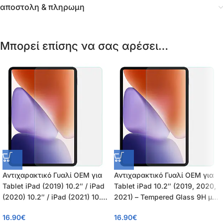
αποστολη & πληρωμη
Μπορεί επίσης να σας αρέσει…
Αντιχαρακτικό Γυαλί OEM για
Αντιχαρακτικό Γυαλί OEM για
Tablet iPad (2019) 10.2″ / iPad
Tablet iPad 10.2″ (2019, 2020,
(2020) 10.2″ / iPad (2021) 10.2″
2021) – Tempered Glass 9H με
/ iPad Pro (2017) 10.5″ / iPad
Επίστρωση Oleophobic
16.90
€
16.90
€
Pro (2019) 10.5″ – Tempered