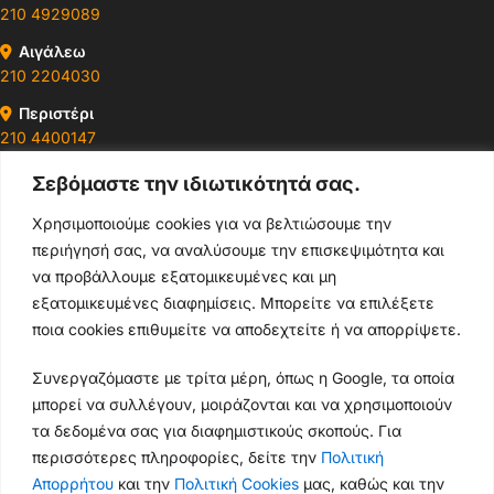
210 4929089
Αιγάλεω
210 2204030
Περιστέρι
210 4400147
Σεβόμαστε την ιδιωτικότητά σας.
Ωράρια & Διευθύνσεις →
Χρησιμοποιούμε cookies για να βελτιώσουμε την
περιήγησή σας, να αναλύσουμε την επισκεψιμότητα και
210 4929089
να προβάλλουμε εξατομικευμένες και μη
Κεντρικό τηλέφωνο
εξατομικευμένες διαφημίσεις. Μπορείτε να επιλέξετε
ποια cookies επιθυμείτε να αποδεχτείτε ή να απορρίψετε.
info@thikishop.gr
Συνεργαζόμαστε με τρίτα μέρη, όπως η Google, τα οποία
Δευ - Σάβ: 10:00 - 21:00
μπορεί να συλλέγουν, μοιράζονται και να χρησιμοποιούν
τα δεδομένα σας για διαφημιστικούς σκοπούς. Για
ΔΩΡΕΑΝ ΑΠΟΣΤΟΛΗ
περισσότερες πληροφορίες, δείτε την
Πολιτική
για παραγγελίες άνω των 35€
Απορρήτου
και την
Πολιτική Cookies
μας, καθώς και την