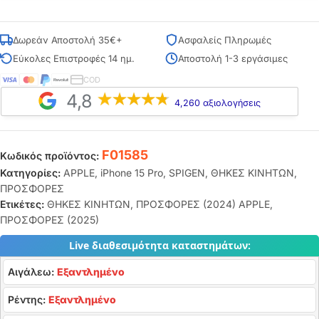
Δωρεάν Αποστολή 35€+
Ασφαλείς Πληρωμές
Εύκολες Επιστροφές 14 ημ.
Αποστολή 1-3 εργάσιμες
COD
4,8
4,260 αξιολογήσεις
F01585
Κωδικός προϊόντος:
Κατηγορίες:
APPLE
,
iPhone 15 Pro
,
SPIGEN
,
ΘΗΚΕΣ ΚΙΝΗΤΩΝ
,
ΠΡΟΣΦΟΡΕΣ
Ετικέτες:
ΘΗΚΕΣ ΚΙΝΗΤΩΝ
,
ΠΡΟΣΦΟΡΕΣ (2024) APPLE
,
ΠΡΟΣΦΟΡΕΣ (2025)
Live διαθεσιμότητα καταστημάτων:
Αιγάλεω:
Εξαντλημένο
Ρέντης:
Εξαντλημένο