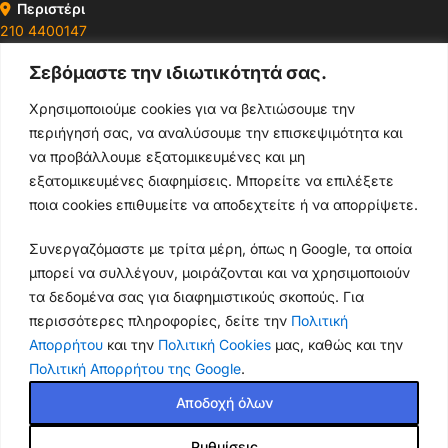
Περιστέρι
210 4400147
Σεβόμαστε την ιδιωτικότητά σας.
Ωράρια & Διευθύνσεις →
Χρησιμοποιούμε cookies για να βελτιώσουμε την
περιήγησή σας, να αναλύσουμε την επισκεψιμότητα και
210 4929089
να προβάλλουμε εξατομικευμένες και μη
Κεντρικό τηλέφωνο
εξατομικευμένες διαφημίσεις. Μπορείτε να επιλέξετε
ποια cookies επιθυμείτε να αποδεχτείτε ή να απορρίψετε.
info@thikishop.gr
Συνεργαζόμαστε με τρίτα μέρη, όπως η Google, τα οποία
Δευ - Σάβ: 10:00 - 21:00
μπορεί να συλλέγουν, μοιράζονται και να χρησιμοποιούν
τα δεδομένα σας για διαφημιστικούς σκοπούς. Για
ΔΩΡΕΑΝ ΑΠΟΣΤΟΛΗ
περισσότερες πληροφορίες, δείτε την
Πολιτική
για παραγγελίες άνω των 35€
Απορρήτου
και την
Πολιτική Cookies
μας, καθώς και την
Πολιτική Απορρήτου της Google
.
Thiki
gr
Copyright
2025 Powered by
Shop.
. Mobile Cases & Accessories.
Αποδοχή όλων
Ρυθμίσεις