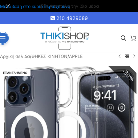
🚚 Δωρεάν μεταφορικά για αγορές άνω των 35€
Μετάβαση στο κύριο περιεχόμενο
210 4929089
Αρχική σελίδα
/
ΘΗΚΕΣ ΚΙΝΗΤΩΝ
/
APPLE
30%
ΕΞΑΝΤΛΗΜΕΝΟ