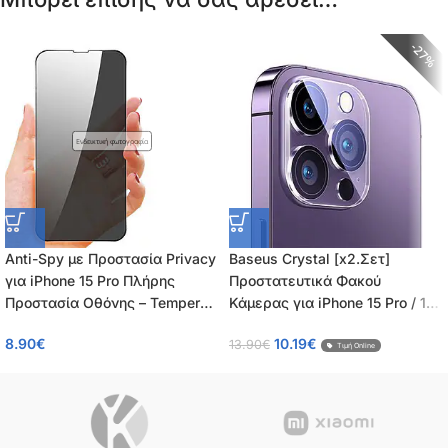
27%
Ενδεικτική φωτογραφία
Anti-Spy με Προστασία Privacy
Baseus Crystal [x2.Σετ]
για iPhone 15 Pro Πλήρης
Προστατευτικά Φακού
Προστασία Οθόνης – Tempered
Κάμερας για iPhone 15 Pro / 15
Glass 9H, Κάλυψη 100%, OEM,
Pro Max Πλήρης Κάλυψη,
8.90
€
10.19
€
13.90
€
0.26mm
αντιχαρακτικό γυαλί Υψηλής
Τιμή Online
Ευκρίνειας – 0.2mm