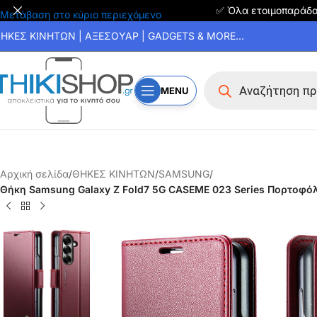
✅ Όλα ετοιμοπαράδ
Μετάβαση στο κύριο περιεχόμενο
ΗΚΕΣ ΚΙΝΗΤΩΝ | ΑΞΕΣΟΥΑΡ | GADGETS & MORE...
MENU
Αρχική σελίδα
/
ΘΗΚΕΣ ΚΙΝΗΤΩΝ
/
SAMSUNG
/
Θήκη Samsung Galaxy Z Fold7 5G CASEME 023 Series Πορτοφόλ