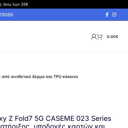
ς άνω των 35€
929089
0.00
€
 από συνθετικό δέρμα και TPU κόκκινο
xy Z Fold7 5G CASEME 023 Series
στήριξης, υποδοχές καρτών και