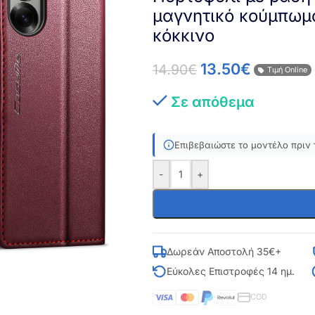
μαγνητικό κούμπωμ
κόκκινο
13.50
€
14.90
€
Τιμή Online
Σε απόθεμα
Επιβεβαιώστε το μοντέλο πριν 
-
+
Δωρεάν Αποστολή 35€+
Εύκολες Επιστροφές 14 ημ.
COD