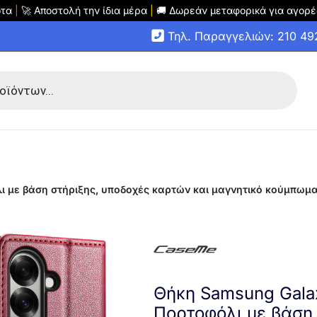
οτα
|
🚀 Αποστολή την ίδια μέρα
|
🚚 Δωρεάν μεταφορικά για αγορέ
Τηλ. Παραγγελιών: 210 4
ι με βάση στήριξης, υποδοχές καρτών και μαγνητικό κούμπωμα
Θήκη Samsung Gala
Πορτοφόλι με βάση 