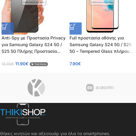
Ενδεικτική φωτογραφία
Ενδεικτική φωτογραφία
Anti-Spy με Προστασία Privacy
Full προστασία οθόνης για
για Samsung Galaxy S24 5G /
Samsung Galaxy S24 5G / S25
S25 5G Πλήρης Προστασία
5G – Tempered Glass πλήρους
Οθόνης – Tempered Glass 9H,
κάλυψης 9H – OEM – 0.26mm
11.90
€
7.90
€
13.90
€
Κάλυψη 100%, OEM, 0.26mm
Τιμή Online
Θήκες κινητών και αξεσουάρ για όλα τα smartphones.