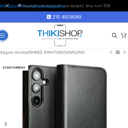
🚚 Δωρεάν μεταφορικά για αγορές άνω των 35€
Μετάβαση στο κύριο περιεχόμενο
210 4929089
Αρχική σελίδα
/
ΘΗΚΕΣ ΚΙΝΗΤΩΝ
/
SAMSUNG
ΕΞΑΝΤΛΗΜΕΝΟ