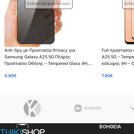
Ενδεικτική φωτογραφία
Ενδε
Anti-Spy με Προστασία Privacy για
Full προστασία
Samsung Galaxy A25 5G Πλήρης
A25 5G – Tempe
Προστασία Οθόνης – Tempered Glass 9H,
κάλυψης 9H – 
Κάλυψη 100%, OEM, 0.26mm
8.90
€
7.90
€
ΒΟΗΘΕΙΑ