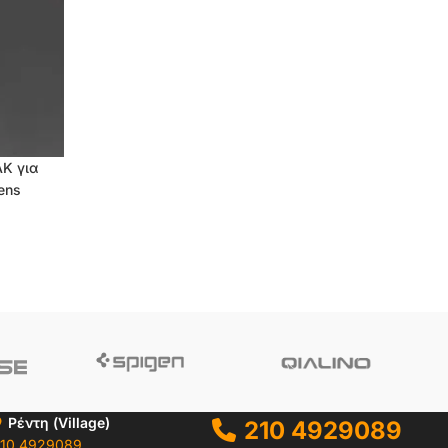
AK για
ens
Ρέντη (Village)
210 4929089
10 4929089