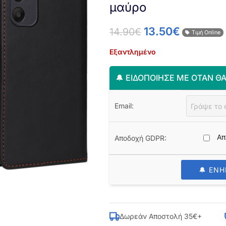
μαύρο
13.50
€
14.90
€
Τιμή Online
Εξαντλημένο
🔔 ΕΙΔΟΠΟΊΗΣΈ ΜΕ ΌΤΑΝ ΘΑ
Email:
Απ
Αποδοχή GDPR:
🔔 ΕΝ
Δωρεάν Αποστολή 35€+