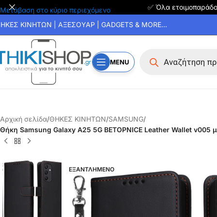
✅ Όλα ετοιμοπαράδ
Μετάβαση στο κύριο περιεχόμενο
ΗΚΕΣ ΚΙΝΗΤΩΝ | ΑΞΕΣΟΥΑΡ | GADGETS & MORE...
MENU
Αρχική σελίδα
/
ΘΗΚΕΣ ΚΙΝΗΤΩΝ
/
SAMSUNG
/
Θήκη Samsung Galaxy A25 5G BETOPNICE Leather Wallet v005 
ΕΞΑΝΤΛΗΜΕΝΟ