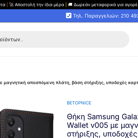
οτα
|
🚀 Αποστολή την ίδια μέρα
|
🚚 Δωρεάν μεταφορικά για αγορέ
Τηλ. Παραγγελιών: 210 4
με μαγνητική αποσπόμενη πλάτη, βάση στήριξης, υποδοχές κα
BETOPNICE
Θήκη Samsung Gala
Wallet v005 με μαγ
στήριξης, υποδοχές