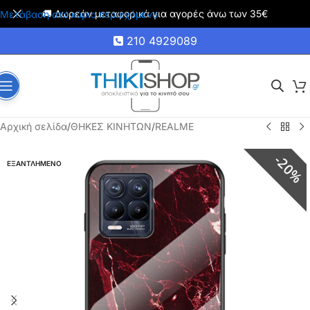
🚚 Δωρεάν μεταφορικά για αγορές άνω των 35€
Μετάβαση στο κύριο περιεχόμενο
210 4929089
Αρχική σελίδα
/
ΘΗΚΕΣ ΚΙΝΗΤΩΝ
/
REALME
20%
ΕΞΑΝΤΛΗΜΕΝΟ