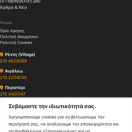
Οι Παραγγελίες μου
Άρθρα & Νέα
Νομικά
Όροι Χρήσης
Πολιτική Απορρήτου
Πολιτική Cookies
Ρέντη (Village)
210 4929089
Αιγάλεω
210 2204030
Περιστέρι
210 4400147
Σεβόμαστε την ιδιωτικότητά σας.
Ωράρια & Διευθύνσεις →
Χρησιμοποιούμε cookies για να βελτιώσουμε την
περιήγησή σας, να αναλύσουμε την επισκεψιμότητα και
210 4929089
να προβάλλουμε εξατομικευμένες και μη