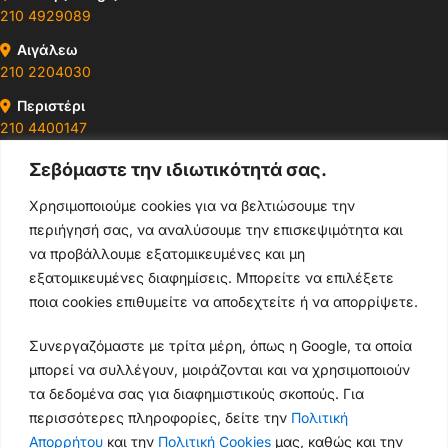
210 4929089
Αιγάλεω
210 2204030
Περιστέρι
210 4400147
Σεβόμαστε την ιδιωτικότητά σας.
Ωράρια & Διευθύνσεις →
Χρησιμοποιούμε cookies για να βελτιώσουμε την
περιήγησή σας, να αναλύσουμε την επισκεψιμότητα και
210 4929089
να προβάλλουμε εξατομικευμένες και μη
Κεντρικό τηλέφωνο
εξατομικευμένες διαφημίσεις. Μπορείτε να επιλέξετε
ποια cookies επιθυμείτε να αποδεχτείτε ή να απορρίψετε.
info@thikishop.gr
Συνεργαζόμαστε με τρίτα μέρη, όπως η Google, τα οποία
Δευ - Σάβ: 10:00 - 21:00
μπορεί να συλλέγουν, μοιράζονται και να χρησιμοποιούν
τα δεδομένα σας για διαφημιστικούς σκοπούς. Για
ΔΩΡΕΑΝ ΑΠΟΣΤΟΛΗ
περισσότερες πληροφορίες, δείτε την
Πολιτική
για παραγγελίες άνω των 35€
Απορρήτου
και την
Πολιτική Cookies
μας, καθώς και την