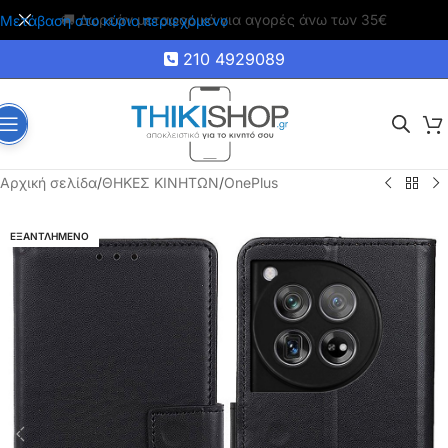
🚚 Δωρεάν μεταφορικά για αγορές άνω των 35€
Μετάβαση στο κύριο περιεχόμενο
210 4929089
Αρχική σελίδα
/
ΘΗΚΕΣ ΚΙΝΗΤΩΝ
/
OnePlus
ΕΞΑΝΤΛΗΜΕΝΟ