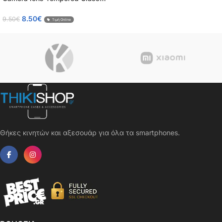
9H – 0.15mm 2τμχ.
8.50
€
9.50
€
Τιμή Online
Θήκες κινητών και αξεσουάρ για όλα τα smartphones.