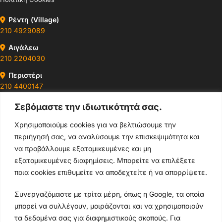
Ρέντη (Village)
210 4929089
Αιγάλεω
210 2204030
Περιστέρι
210 4400147
Σεβόμαστε την ιδιωτικότητά σας.
Ωράρια & Διευθύνσεις →
Χρησιμοποιούμε cookies για να βελτιώσουμε την
περιήγησή σας, να αναλύσουμε την επισκεψιμότητα και
210 4929089
να προβάλλουμε εξατομικευμένες και μη
Κεντρικό τηλέφωνο
εξατομικευμένες διαφημίσεις. Μπορείτε να επιλέξετε
ποια cookies επιθυμείτε να αποδεχτείτε ή να απορρίψετε.
info@thikishop.gr
Συνεργαζόμαστε με τρίτα μέρη, όπως η Google, τα οποία
Δευ - Σάβ: 10:00 - 21:00
μπορεί να συλλέγουν, μοιράζονται και να χρησιμοποιούν
τα δεδομένα σας για διαφημιστικούς σκοπούς. Για