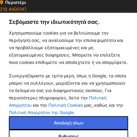
Περιστέρι
210 4400147
Σεβόμαστε την ιδιωτικότητά σας.
Ωράρια & Διευθύνσεις →
Χρησιμοποιούμε cookies για να βελτιώσουμε την
περιήγησή σας, να αναλύσουμε την επισκεψιμότητα και
210 4929089
να προβάλλουμε εξατομικευμένες και μη
Κεντρικό τηλέφωνο
εξατομικευμένες διαφημίσεις. Μπορείτε να επιλέξετε
ποια cookies επιθυμείτε να αποδεχτείτε ή να απορρίψετε.
info@thikishop.gr
Συνεργαζόμαστε με τρίτα μέρη, όπως η Google, τα οποία
Δευ - Σάβ: 10:00 - 21:00
μπορεί να συλλέγουν, μοιράζονται και να χρησιμοποιούν
τα δεδομένα σας για διαφημιστικούς σκοπούς. Για
ΔΩΡΕΑΝ ΑΠΟΣΤΟΛΗ
περισσότερες πληροφορίες, δείτε την
Πολιτική
για παραγγελίες άνω των 35€
Απορρήτου
και την
Πολιτική Cookies
μας, καθώς και την
Πολιτική Απορρήτου της Google
.
Thiki
gr
Copyright
2025 Powered by
Shop.
. Mobile Cases & Accessories.
Αποδοχή όλων
Ρυθμίσεις