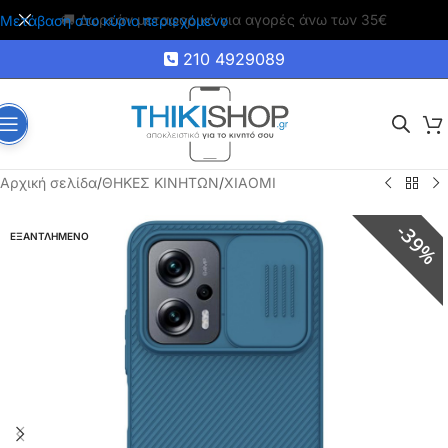
🚚 Δωρεάν μεταφορικά για αγορές άνω των 35€
Μετάβαση στο κύριο περιεχόμενο
210 4929089
Αρχική σελίδα
/
ΘΗΚΕΣ ΚΙΝΗΤΩΝ
/
XIAOMI
39%
ΕΞΑΝΤΛΗΜΕΝΟ