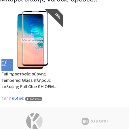
18%
Ενδεικτική φωτογραφία
Full προστασία οθόνης
Tempered Glass πλήρους
κάλυψης Full Glue 9H OEM
0.26mm για Xiaomi Poco X4 GT
6.45
€
7.90
€
5G
Τιμή Online