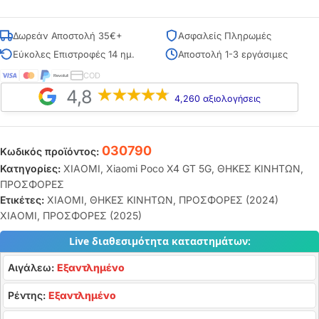
Δωρεάν Αποστολή 35€+
Ασφαλείς Πληρωμές
Εύκολες Επιστροφές 14 ημ.
Αποστολή 1-3 εργάσιμες
COD
4,8
4,260 αξιολογήσεις
030790
Κωδικός προϊόντος:
Κατηγορίες:
XIAOMI
,
Xiaomi Poco X4 GT 5G
,
ΘΗΚΕΣ ΚΙΝΗΤΩΝ
,
ΠΡΟΣΦΟΡΕΣ
Ετικέτες:
XIAOMI
,
ΘΗΚΕΣ ΚΙΝΗΤΩΝ
,
ΠΡΟΣΦΟΡΕΣ (2024)
XIAOMI
,
ΠΡΟΣΦΟΡΕΣ (2025)
Live διαθεσιμότητα καταστημάτων:
Αιγάλεω:
Εξαντλημένο
Ρέντης:
Εξαντλημένο