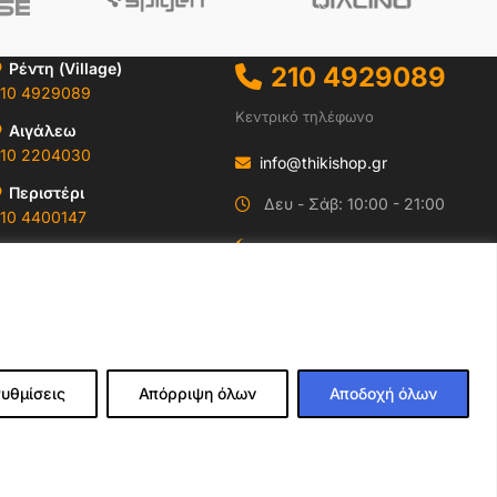
Ρέντη (Village)
210 4929089
10 4929089
Κεντρικό τηλέφωνο
Αιγάλεω
10 2204030
info@thikishop.gr
Περιστέρι
Δευ - Σάβ: 10:00 - 21:00
10 4400147
ΔΩΡΕΑΝ ΑΠΟΣΤΟΛΗ
Ωράρια & Διευθύνσεις →
για παραγγελίες άνω
των 35€
υθμίσεις
Απόρριψη όλων
Αποδοχή όλων