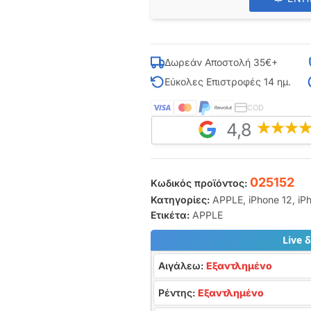
Δωρεάν Αποστολή 35€+
Εύκολες Επιστροφές 14 ημ.
COD
4,8
025152
Κωδικός προϊόντος:
Κατηγορίες:
APPLE
,
iPhone 12
,
iP
Ετικέτα:
APPLE
Live 
Αιγάλεω:
Εξαντλημένο
Ρέντης:
Εξαντλημένο