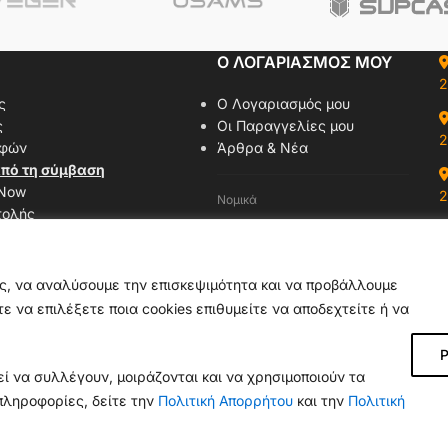
Ο ΛΟΓΑΡΙΑΣΜΟΣ ΜΟΥ
2
ς
Ο Λογαριασμός μου
ς
Οι Παραγγελίες μου
2
οφών
Άρθρα & Νέα
πό τη σύμβαση
 Now
2
Νομικά
τολής
Όροι Χρήσης
αζί μας
Πολιτική Απορρήτου
δας
Πολιτική Cookies
ας, να αναλύσουμε την επισκεψιμότητα και να προβάλλουμε
ε να επιλέξετε ποια cookies επιθυμείτε να αποδεχτείτε ή να
Ρ
ί να συλλέγουν, μοιράζονται και να χρησιμοποιούν τα
πληροφορίες, δείτε την
Πολιτική Απορρήτου
και την
Πολιτική