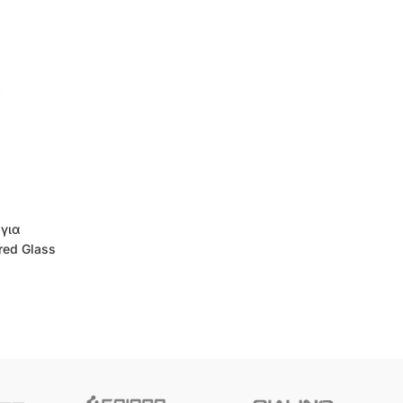
για
red Glass