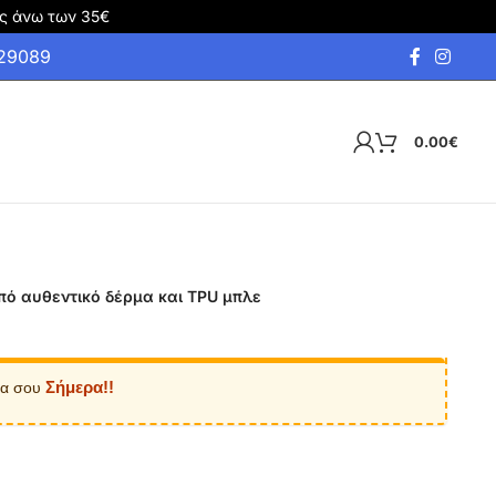
ς άνω των 35€
929089
0.00
€
από αυθεντικό δέρμα και TPU μπλε
Σήμερα!!
ία σου