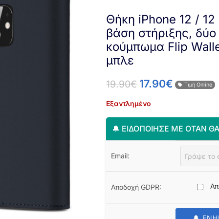
Θήκη iPhone 12 / 12
βάση στήριξης, δύο
κούμπωμα Flip Wall
μπλε
17.90
€
19.90
€
Τιμή Online
Εξαντλημένο
🔔 ΕΙΔΟΠΟΊΗΣΈ ΜΕ ΌΤΑΝ ΘΑ
Email:
Απ
Αποδοχή GDPR:
🔔 ΕΝ