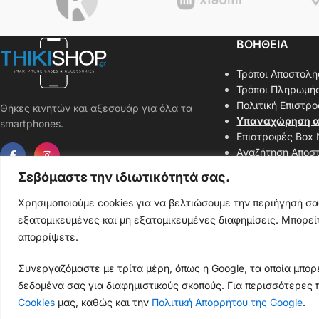
ΒΟΗΘΕΙΑ
Τρόποι Αποστολή
Τρόποι Πληρωμή
Πολιτική Επιστρ
Θήκες κινητών και αξεσουάρ για όλα τα
Υπαναχώρηση α
smartphones.
Επιστροφές Box
Αναζήτηση Αποσ
Επικοινωνήστε μ
Σεβόμαστε την ιδιωτικότητά σας.
Χάρτης Ιστοσελί
Χρησιμοποιούμε cookies για να βελτιώσουμε την περιήγησή σ
εξατομικευμένες και μη εξατομικευμένες διαφημίσεις. Μπορείτ
απορρίψετε.
Thiki
gr
Copyright
2025 Powered by
Shop.
. Mobile Cases & Accessories.
Συνεργαζόμαστε με τρίτα μέρη, όπως η Google, τα οποία μπορε
δεδομένα σας για διαφημιστικούς σκοπούς. Για περισσότερες 
Cookies
μας, καθώς και την
Πολιτική Απορρήτου της Google
.