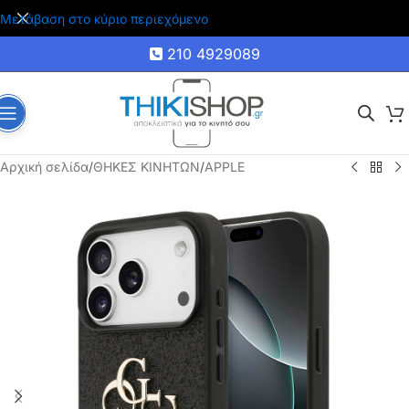
🚚 Δωρεάν μεταφορικά για αγορές άνω των 35€
Μετάβαση στο κύριο περιεχόμενο
210 4929089
Αρχική σελίδα
/
ΘΗΚΕΣ ΚΙΝΗΤΩΝ
/
APPLE