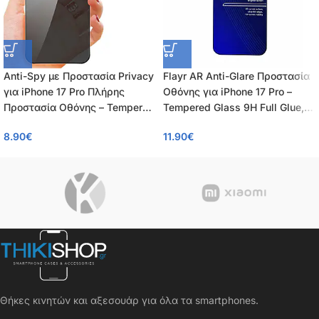
Anti-Spy με Προστασία Privacy
Flayr AR Anti-Glare Προστασία
για iPhone 17 Pro Πλήρης
Οθόνης για iPhone 17 Pro –
Προστασία Οθόνης – Tempered
Tempered Glass 9H Full Glue,
Glass 9H, Κάλυψη 100%, OEM,
Αντιανακλαστικό AR/AF,
8.90
€
11.90
€
0.26mm
0.55mm
Θήκες κινητών και αξεσουάρ για όλα τα smartphones.