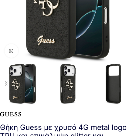
Click to enlarge
Θήκη Guess με χρυσό 4G metal logo
TPU και επικάλυψη glitter και