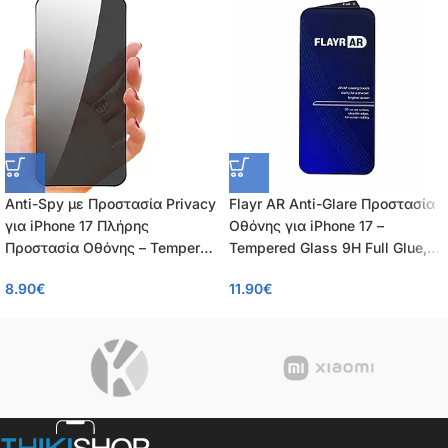
Anti-Spy με Προστασία Privacy
Flayr AR Anti-Glare Προστασία
για iPhone 17 Πλήρης
Οθόνης για iPhone 17 –
Προστασία Οθόνης – Tempered
Tempered Glass 9H Full Glue,
Glass 9H, Κάλυψη 100%, OEM,
Αντιανακλαστικό AR/AF,
8.90
€
11.90
€
0.26mm
0.55mm