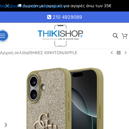
🚚 Δωρεάν μεταφορικά για αγορές άνω των 35€
Μετάβαση στο κύριο περιεχόμενο
210 4929089
Αρχική σελίδα
/
ΘΗΚΕΣ ΚΙΝΗΤΩΝ
/
APPLE