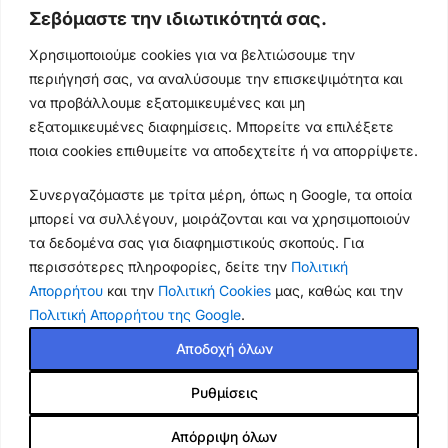
Σεβόμαστε την ιδιωτικότητά σας.
Ωράρια & Διευθύνσεις →
Χρησιμοποιούμε cookies για να βελτιώσουμε την
περιήγησή σας, να αναλύσουμε την επισκεψιμότητα και
210 4929089
να προβάλλουμε εξατομικευμένες και μη
Κεντρικό τηλέφωνο
εξατομικευμένες διαφημίσεις. Μπορείτε να επιλέξετε
ποια cookies επιθυμείτε να αποδεχτείτε ή να απορρίψετε.
info@thikishop.gr
Συνεργαζόμαστε με τρίτα μέρη, όπως η Google, τα οποία
Δευ - Σάβ: 10:00 - 21:00
μπορεί να συλλέγουν, μοιράζονται και να χρησιμοποιούν
τα δεδομένα σας για διαφημιστικούς σκοπούς. Για
ΔΩΡΕΑΝ ΑΠΟΣΤΟΛΗ
περισσότερες πληροφορίες, δείτε την
Πολιτική
για παραγγελίες άνω των 35€
Απορρήτου
και την
Πολιτική Cookies
μας, καθώς και την
Πολιτική Απορρήτου της Google
.
Thiki
gr
Copyright
2025 Powered by
Shop.
. Mobile Cases & Accessories.
Αποδοχή όλων
Θήκη Guess
Τα καταστήματά μας θα παραμείνουν κλειστά από 13
Ρυθμίσεις
με χρυσό 4G
έως 18 Αυγούστου. Παραλαβή από κατάστημα: έως την
metal logo
Τετάρτη 12/8 και ξανά από την Τετάρτη 19/8. Οι online
Σε
TPU και
Απόρριψη όλων
παραγγελίες συνεχίζονται κανονικά και αποστέλλονται
29.90
€
ΠΡΟΣΘΉ