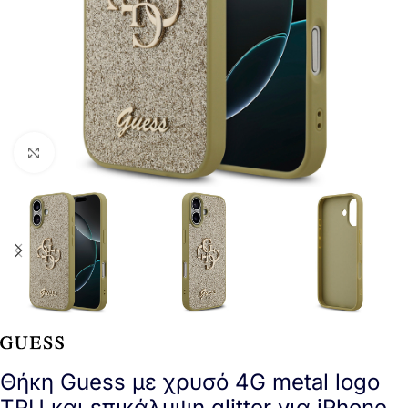
Click to enlarge
Θήκη Guess με χρυσό 4G metal logo
TPU και επικάλυψη glitter για iPhone