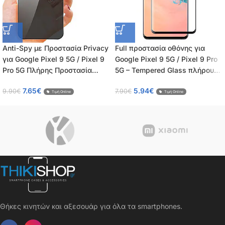
Anti-Spy με Προστασία Privacy
Full προστασία οθόνης για
για Google Pixel 9 5G / Pixel 9
Google Pixel 9 5G / Pixel 9 Pro
Pro 5G Πλήρης Προστασία
5G – Tempered Glass πλήρους
Οθόνης – Tempered Glass 9H,
κάλυψης 9H – OEM – 0.26mm
7.65
€
5.94
€
9.90
€
7.90
€
Κάλυψη 100%, OEM, 0.26mm
Τιμή Online
Τιμή Online
Θήκες κινητών και αξεσουάρ για όλα τα smartphones.