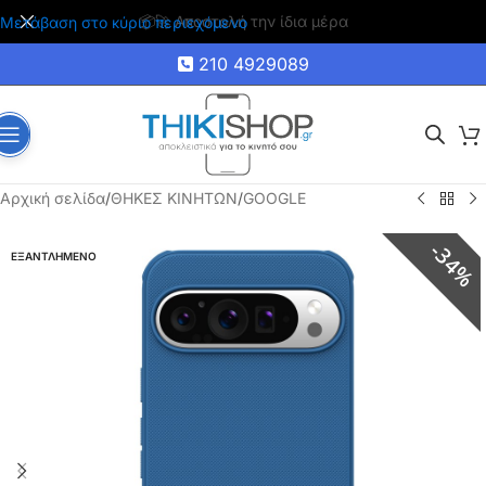
🚚 Δωρεάν μεταφορικά για αγορές άνω των 35€
Μετάβαση στο κύριο περιεχόμενο
210 4929089
Αρχική σελίδα
/
ΘΗΚΕΣ ΚΙΝΗΤΩΝ
/
GOOGLE
34%
ΕΞΑΝΤΛΗΜΕΝΟ