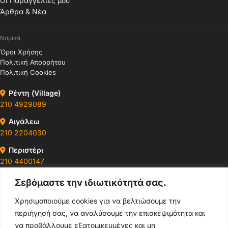
Οι Παραγγελίες μου
Άρθρα & Νέα
Νομικά
Όροι Χρήσης
Πολιτική Απορρήτου
Πολιτική Cookies
Ρέντη (Village)
210 4929089
Αιγάλεω
210 2204030
Περιστέρι
210 4400147
Σεβόμαστε την ιδιωτικότητά σας.
Ωράρια & Διευθύνσεις →
Χρησιμοποιούμε cookies για να βελτιώσουμε την
περιήγησή σας, να αναλύσουμε την επισκεψιμότητα και
210 4929089
να προβάλλουμε εξατομικευμένες και μη