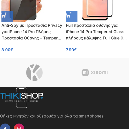
Anti-Spy με Προστασία Privacy
Full προστασία οθόνης για
για iPhone 14 Pro Πλήρης
iPhone 14 Pro Tempered Glass
Προστασία Οθόνης – Tempered
πλήρους κάλυψης Full Glue 9H
Glass 9H, Κάλυψη 100%, OEM,
OEM 0.26mm
8.90
€
7.90
€
0.26mm
Θήκες κινητών και αξεσουάρ για όλα τα smartphones.