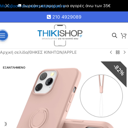
🚚 Δωρεάν μεταφορικά για αγορές άνω των 35€
Μετάβαση στο κύριο περιεχόμενο
210 4929089
Αρχική σελίδα
/
ΘΗΚΕΣ ΚΙΝΗΤΩΝ
/
APPLE
82%
ΕΞΑΝΤΛΗΜΕΝΟ