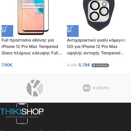
Ενδεικτική φωτογραφία
Full προστασία οθόνης για
Αντιχαρακτικό γυαλί κάμερας
iPhone 12 Pro Max Tempered
OG για iPhone 12 Pro Max
Glass πλήρους κάλυψης Full
υψηλής αντοχής Tempered
Glue 9H OEM 0.26mm
Glass 9H – 0.30mm
7.90
€
5.78
€
8.90
€
Τιμή Online