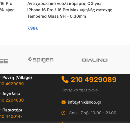
16 Pro
Αντιχαρακτικό γυαλί κάμερας OG για
κάλυψης
iPhone 16 Pro / 16 Pro Max υψηλής αντοχής
Tempered Glass 9H – 0.30mm
7.98
€
Ρέντη (Village)
210 4929089
10 4929089
Κεντρικό τηλέφωνο
Αιγάλεω
10 2204030
info@thikishop.gr
Περιστέρι
Δευ - Σάβ: 10:00 - 21:00
10 4400147
ΔΩΡΕΑΝ ΑΠΟΣΤΟΛΗ