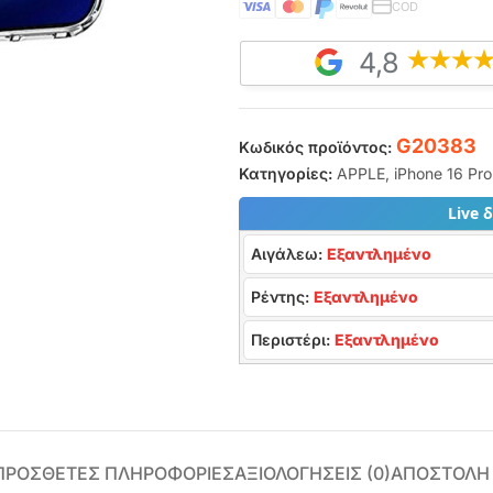
COD
4,8
G20383
Κωδικός προϊόντος:
Κατηγορίες:
APPLE
,
iPhone 16 Pr
Live 
Αιγάλεω:
Εξαντλημένο
Ρέντης:
Εξαντλημένο
Περιστέρι:
Εξαντλημένο
ΠΡΌΣΘΕΤΕΣ ΠΛΗΡΟΦΟΡΊΕΣ
ΑΞΙΟΛΟΓΉΣΕΙΣ (0)
ΑΠΟΣΤΟΛΗ