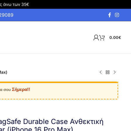
ς άνω των 35€
929089
0.00
€
Max)
Σήμερα!!
ία σου
agSafe Durable Case Ανθεκτική
r (iPhone 16 Pro Max)