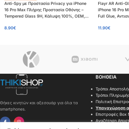
Anti-Spy με Προστασία Privacy για iPhone
Flayr AR Anti-G
16 Pro Max Πλήρης Προστασία Οθόνης –
iPhone 16 Pro 
Tempered Glass 9H, Κάλυψη 100%, OEM,
Full Glue, Αντι
0.26mm
8.90
€
11.90
€
ΒΟΗΘΕΙΑ
Τρόποι Αποστολή
Τρόποι Πληρωμή
Πολιτική Επιστρ
Θήκες κινητών και αξεσουάρ για όλα τα
Υπαναχώρηση α
smartphones.
Επιστροφές Box
Αναζήτηση Αποσ
Επικοινωνήστε μ