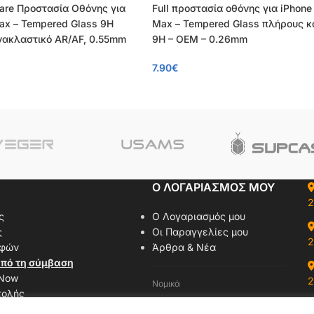
lare Προστασία Οθόνης για
Full προστασία οθόνης για iPhone 
Max – Tempered Glass 9H
Max – Tempered Glass πλήρους 
ανακλαστικό AR/AF, 0.55mm
9H – OEM – 0.26mm
7.90
€
Ο ΛΟΓΑΡΙΑΣΜΟΣ ΜΟΥ
2
ς
Ο Λογαριασμός μου
ς
Οι Παραγγελίες μου
2
οφών
Άρθρα & Νέα
πό τη σύμβαση
 Now
2
Νομικά
τολής
Όροι Χρήσης
αζί μας