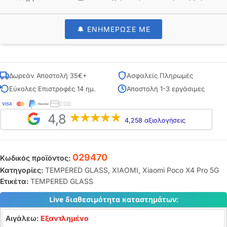
🔔 ΕΝΗΜΕΡΩΣΕ ΜΕ
Δωρεάν Αποστολή 35€+
Ασφαλείς Πληρωμές
Εύκολες Επιστροφές 14 ημ.
Αποστολή 1-3 εργάσιμες
COD
4,8
4,258 αξιολογήσεις
029470
Κωδικός προϊόντος:
Κατηγορίες:
TEMPERED GLASS
,
XIAOMI
,
Xiaomi Poco X4 Pro 5G
Ετικέτα:
TEMPERED GLASS
Live διαθεσιμότητα καταστημάτων:
Αιγάλεω:
Εξαντλημένο