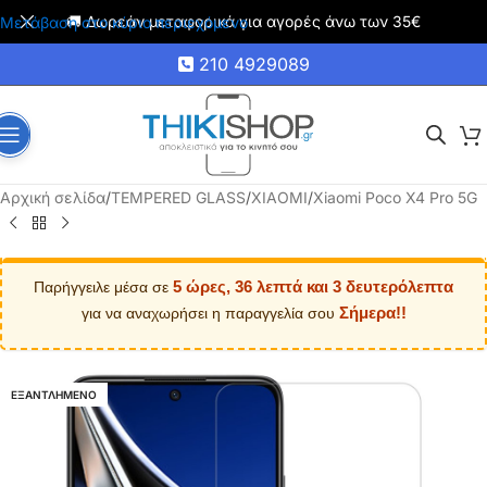
🚚 Δωρεάν μεταφορικά για αγορές άνω των 35€
Μετάβαση στο κύριο περιεχόμενο
210 4929089
Αρχική σελίδα
/
TEMPERED GLASS
/
XIAOMI
/
Xiaomi Poco X4 Pro 5G
5 ώρες, 36 λεπτά και 2 δευτερόλεπτα
Παρήγγειλε μέσα σε
Σήμερα!!
για να αναχωρήσει η παραγγελία σου
ΕΞΑΝΤΛΗΜΕΝΟ