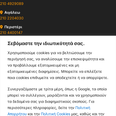
210 4929089
Αιγάλεω
210 2204030
Περιστέρι
210 4400147
Σεβόμαστε την ιδιωτικότητά σας.
Ωράρια & Διευθύνσεις →
Χρησιμοποιούμε cookies για να βελτιώσουμε την
περιήγησή σας, να αναλύσουμε την επισκεψιμότητα και
210 4929089
να προβάλλουμε εξατομικευμένες και μη
Κεντρικό τηλέφωνο
εξατομικευμένες διαφημίσεις. Μπορείτε να επιλέξετε
ποια cookies επιθυμείτε να αποδεχτείτε ή να απορρίψετε.
info@thikishop.gr
Συνεργαζόμαστε με τρίτα μέρη, όπως η Google, τα οποία
Δευ - Σάβ: 10:00 - 21:00
μπορεί να συλλέγουν, μοιράζονται και να χρησιμοποιούν
τα δεδομένα σας για διαφημιστικούς σκοπούς. Για
ΔΩΡΕΑΝ ΑΠΟΣΤΟΛΗ
περισσότερες πληροφορίες, δείτε την
Πολιτική
για παραγγελίες άνω των 35€
Απορρήτου
και την
Πολιτική Cookies
μας, καθώς και την