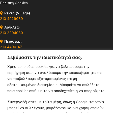
Πολιτική Cookies
Ρέντη (Village)
210 4929089
Αιγάλεω
210 2204030
Περιστέρι
210 4400147
Σεβόμαστε την ιδιωτικότητά σας.
Ωράρια & Διευθύνσεις →
Χρησιμοποιούμε cookies για να βελτιώσουμε την
περιήγησή σας, να αναλύσουμε την επισκεψιμότητα και
210 4929089
να προβάλλουμε εξατομικευμένες και μη
Κεντρικό τηλέφωνο
εξατομικευμένες διαφημίσεις. Μπορείτε να επιλέξετε
ποια cookies επιθυμείτε να αποδεχτείτε ή να απορρίψετε.
info@thikishop.gr
Συνεργαζόμαστε με τρίτα μέρη, όπως η Google, τα οποία
Δευ - Σάβ: 10:00 - 21:00
μπορεί να συλλέγουν, μοιράζονται και να χρησιμοποιούν