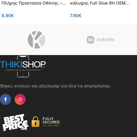
Πλήρης Προστασία Οθόνης –
κάλυψης Full Glue 9H OEM
Tempered Glass 9H, Κάλυψη
0.26mm για iPhone 13 Pro Max
8.90
€
7.90
€
100%, OEM, 0.26mm
/ iPhone 14 Plus
Θήκες κινητών και αξεσουάρ για όλα τα smartphones.