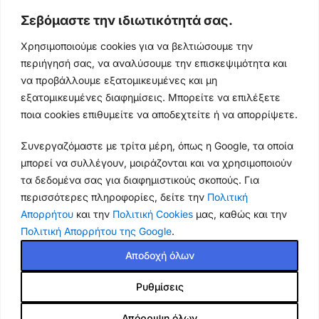
Σεβόμαστε την ιδιωτικότητά σας.
Ωράρια & Διευθύνσεις →
Χρησιμοποιούμε cookies για να βελτιώσουμε την
περιήγησή σας, να αναλύσουμε την επισκεψιμότητα και
210 4929089
να προβάλλουμε εξατομικευμένες και μη
Κεντρικό τηλέφωνο
εξατομικευμένες διαφημίσεις. Μπορείτε να επιλέξετε
ποια cookies επιθυμείτε να αποδεχτείτε ή να απορρίψετε.
info@thikishop.gr
Συνεργαζόμαστε με τρίτα μέρη, όπως η Google, τα οποία
Δευ - Σάβ: 10:00 - 21:00
μπορεί να συλλέγουν, μοιράζονται και να χρησιμοποιούν
τα δεδομένα σας για διαφημιστικούς σκοπούς. Για
ΔΩΡΕΑΝ ΑΠΟΣΤΟΛΗ
περισσότερες πληροφορίες, δείτε την
Πολιτική
για παραγγελίες άνω των 35€
Απορρήτου
και την
Πολιτική Cookies
μας, καθώς και την
Πολιτική Απορρήτου της Google
.
Thiki
gr
Copyright
2025 Powered by
Shop.
. Mobile Cases & Accessories.
Αποδοχή όλων
Ρυθμίσεις
Spigen® Rugged Armor για
Samsung Galaxy A54: Θήκη
18.60
€
Σιλικόνης Brushed, Λεπτή και
Απόρριψη όλων