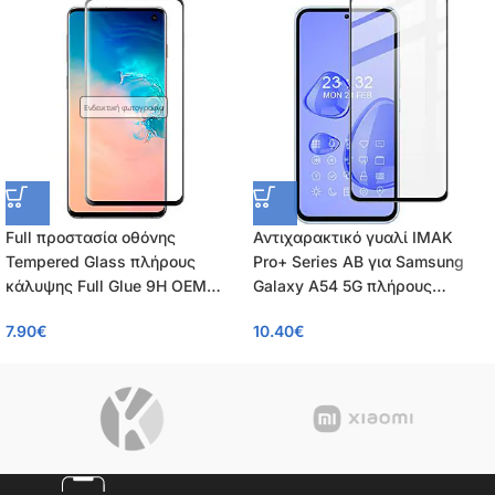
Ενδεικτική φωτογραφία
Full προστασία οθόνης
Αντιχαρακτικό γυαλί IMAK
Tempered Glass πλήρους
Pro+ Series AB για Samsung
κάλυψης Full Glue 9H OEM
Galaxy A54 5G πλήρους
0.26mm για Samsung Galaxy
κάλυψης Full Coverage
7.90
€
10.40
€
A54 5G
Tempered Glass 9H