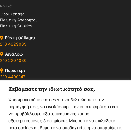
Νομικά
Όροι Χρήσης
Πολιτική Απορρήτου
Πολιτική Cookies
Ρέντη (Village)
210 4929089
Αιγάλεω
210 2204030
Περιστέρι
210 4400147
Σεβόμαστε την ιδιωτικότητά σας.
Ωράρια & Διευθύνσεις →
Χρησιμοποιούμε cookies για να βελτιώσουμε την
περιήγησή σας, να αναλύσουμε την επισκεψιμότητα και
210 4929089
να προβάλλουμε εξατομικευμένες και μη
Κεντρικό τηλέφωνο
εξατομικευμένες διαφημίσεις. Μπορείτε να επιλέξετε
ποια cookies επιθυμείτε να αποδεχτείτε ή να απορρίψετε.
info@thikishop.gr