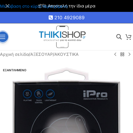
🚚 Δωρεάν μεταφορικά για αγορές άνω των 35€
Μετάβαση στο κύριο περιεχόμενο
210 4929089
Αρχική σελίδα
/
ΑΞΕΣΟΥΑΡ
/
ΑΚΟΥΣΤΙΚΑ
ΕΞΑΝΤΛΗΜΕΝΟ