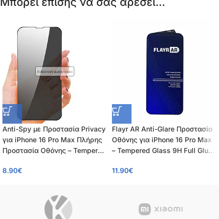
Μπορεί επίσης να σας αρέσει…
Ενδεικτική φωτογραφία
Anti-Spy με Προστασία Privacy
Flayr AR Anti-Glare Προστασία
για iPhone 16 Pro Max Πλήρης
Οθόνης για iPhone 16 Pro Max
Προστασία Οθόνης – Tempered
– Tempered Glass 9H Full Glue,
Glass 9H, Κάλυψη 100%, OEM,
Αντιανακλαστικό AR/AF,
8.90
€
11.90
€
0.26mm
0.55mm