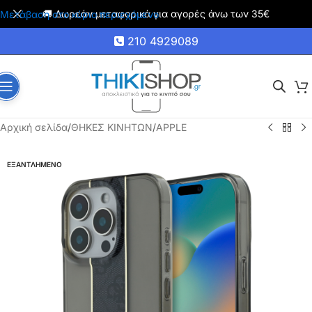
🚚 Δωρεάν μεταφορικά για αγορές άνω των 35€
Μετάβαση στο κύριο περιεχόμενο
210 4929089
Αρχική σελίδα
/
ΘΗΚΕΣ ΚΙΝΗΤΩΝ
/
APPLE
ΕΞΑΝΤΛΗΜΕΝΟ