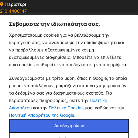
Περιστέρι
210 4400147
Σεβόμαστε την ιδιωτικότητά σας.
Ωράρια & Διευθύνσεις →
Χρησιμοποιούμε cookies για να βελτιώσουμε την
περιήγησή σας, να αναλύσουμε την επισκεψιμότητα και
210 4929089
να προβάλλουμε εξατομικευμένες και μη
Κεντρικό τηλέφωνο
εξατομικευμένες διαφημίσεις. Μπορείτε να επιλέξετε
ποια cookies επιθυμείτε να αποδεχτείτε ή να απορρίψετε.
info@thikishop.gr
Συνεργαζόμαστε με τρίτα μέρη, όπως η Google, τα οποία
Δευ - Σάβ: 10:00 - 21:00
μπορεί να συλλέγουν, μοιράζονται και να χρησιμοποιούν
τα δεδομένα σας για διαφημιστικούς σκοπούς. Για
ΔΩΡΕΑΝ ΑΠΟΣΤΟΛΗ
περισσότερες πληροφορίες, δείτε την
Πολιτική
για παραγγελίες άνω των 35€
Απορρήτου
και την
Πολιτική Cookies
μας, καθώς και την
Πολιτική Απορρήτου της Google
.
Thiki
gr
Copyright
2025 Powered by
Shop.
. Mobile Cases & Accessories.
Αποδοχή όλων