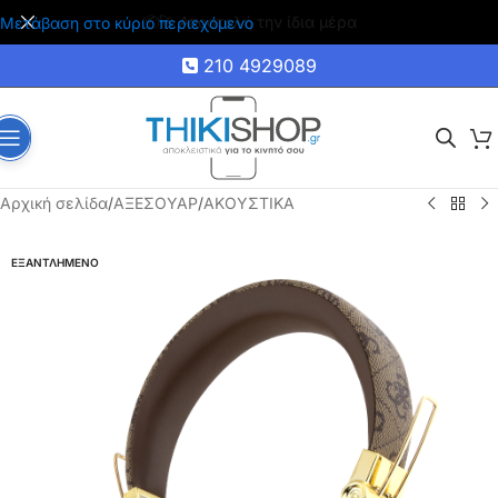
🚚 Δωρεάν μεταφορικά για αγορές άνω των 35€
Μετάβαση στο κύριο περιεχόμενο
210 4929089
Αρχική σελίδα
/
ΑΞΕΣΟΥΑΡ
/
ΑΚΟΥΣΤΙΚΑ
ΕΞΑΝΤΛΗΜΕΝΟ