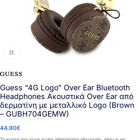
Click to enlarge
Guess “4G Logo” Over Ear Bluetooth
Headphones Ακουστικά Over Ear από
δερματίνη με μεταλλικό Logo (Brown
– GUBH704GEMW)
44.90
€
Το κινητό σου είναι το πιο απαραίτητο αξεσουάρ, όπου κι αν