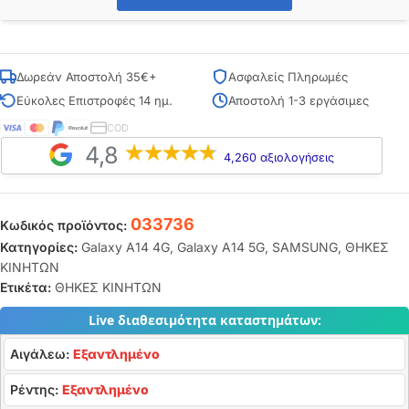
Δωρεάν Αποστολή 35€+
Ασφαλείς Πληρωμές
Εύκολες Επιστροφές 14 ημ.
Αποστολή 1-3 εργάσιμες
COD
4,8
4,260 αξιολογήσεις
033736
Κωδικός προϊόντος:
Κατηγορίες:
Galaxy A14 4G
,
Galaxy A14 5G
,
SAMSUNG
,
ΘΗΚΕΣ
ΚΙΝΗΤΩΝ
Ετικέτα:
ΘΗΚΕΣ ΚΙΝΗΤΩΝ
Live διαθεσιμότητα καταστημάτων:
Αιγάλεω:
Εξαντλημένο
Ρέντης:
Εξαντλημένο