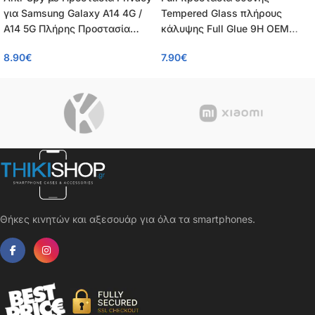
για Samsung Galaxy A14 4G /
Tempered Glass πλήρους
A14 5G Πλήρης Προστασία
κάλυψης Full Glue 9H OEM
Οθόνης – Tempered Glass 9H,
0.26mm για Samsung Galaxy
8.90
€
7.90
€
Κάλυψη 100%, OEM, 0.26mm
A14 4G / A14 5G
Θήκες κινητών και αξεσουάρ για όλα τα smartphones.