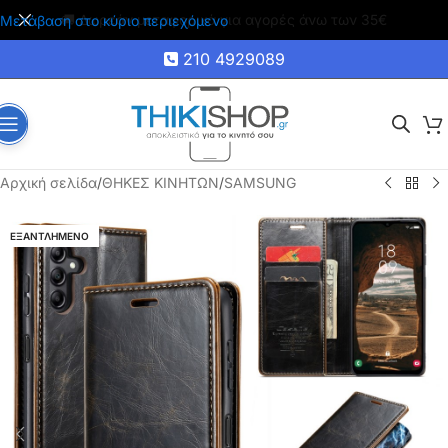
🚚 Δωρεάν μεταφορικά για αγορές άνω των 35€
Μετάβαση στο κύριο περιεχόμενο
210 4929089
Αρχική σελίδα
/
ΘΗΚΕΣ ΚΙΝΗΤΩΝ
/
SAMSUNG
ΕΞΑΝΤΛΗΜΕΝΟ