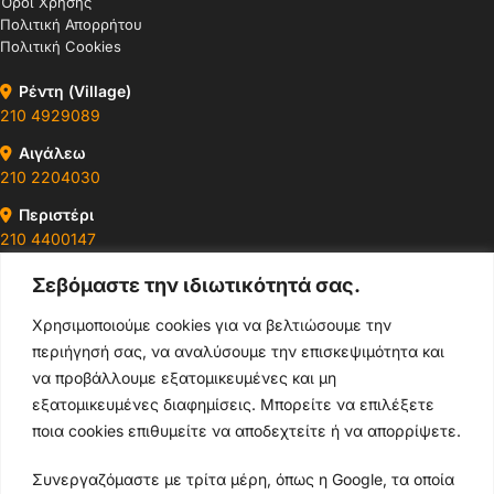
Όροι Χρήσης
Πολιτική Απορρήτου
Πολιτική Cookies
Ρέντη (Village)
210 4929089
Αιγάλεω
210 2204030
Περιστέρι
210 4400147
Σεβόμαστε την ιδιωτικότητά σας.
Ωράρια & Διευθύνσεις →
Χρησιμοποιούμε cookies για να βελτιώσουμε την
περιήγησή σας, να αναλύσουμε την επισκεψιμότητα και
210 4929089
να προβάλλουμε εξατομικευμένες και μη
Κεντρικό τηλέφωνο
εξατομικευμένες διαφημίσεις. Μπορείτε να επιλέξετε
ποια cookies επιθυμείτε να αποδεχτείτε ή να απορρίψετε.
info@thikishop.gr
Συνεργαζόμαστε με τρίτα μέρη, όπως η Google, τα οποία
Δευ - Σάβ: 10:00 - 21:00