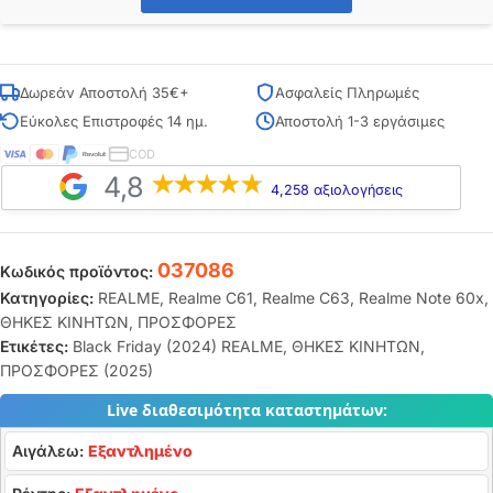
Δωρεάν Αποστολή 35€+
Ασφαλείς Πληρωμές
Εύκολες Επιστροφές 14 ημ.
Αποστολή 1-3 εργάσιμες
COD
4,8
4,258 αξιολογήσεις
037086
Κωδικός προϊόντος:
Κατηγορίες:
REALME
,
Realme C61
,
Realme C63
,
Realme Note 60x
,
ΘΗΚΕΣ ΚΙΝΗΤΩΝ
,
ΠΡΟΣΦΟΡΕΣ
Ετικέτες:
Black Friday (2024) REALME
,
ΘΗΚΕΣ ΚΙΝΗΤΩΝ
,
ΠΡΟΣΦΟΡΕΣ (2025)
Live διαθεσιμότητα καταστημάτων:
Αιγάλεω:
Εξαντλημένο