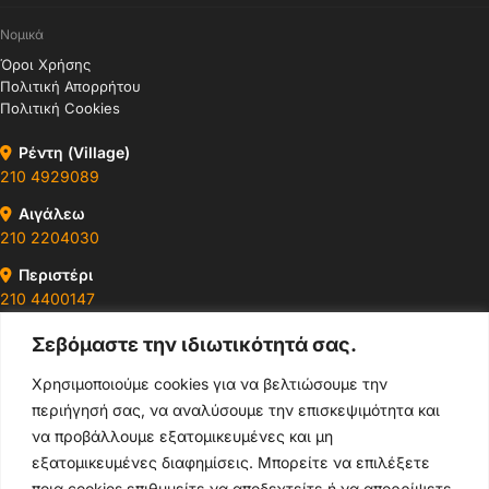
Νομικά
Όροι Χρήσης
Πολιτική Απορρήτου
Πολιτική Cookies
Ρέντη (Village)
210 4929089
Αιγάλεω
210 2204030
Περιστέρι
210 4400147
Σεβόμαστε την ιδιωτικότητά σας.
Ωράρια & Διευθύνσεις →
Χρησιμοποιούμε cookies για να βελτιώσουμε την
περιήγησή σας, να αναλύσουμε την επισκεψιμότητα και
210 4929089
να προβάλλουμε εξατομικευμένες και μη
Κεντρικό τηλέφωνο
εξατομικευμένες διαφημίσεις. Μπορείτε να επιλέξετε
ποια cookies επιθυμείτε να αποδεχτείτε ή να απορρίψετε.