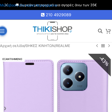
🚚 Δωρεάν μεταφορικά για αγορές άνω των 35€
Μετάβαση στο κύριο περιεχόμενο
210 4929089
Αρχική σελίδα
/
ΘΗΚΕΣ ΚΙΝΗΤΩΝ
/
REALME
43%
ΕΞΑΝΤΛΗΜΕΝΟ