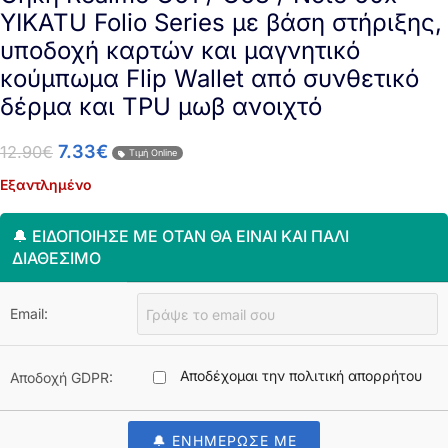
YIKATU Folio Series με βάση στήριξης,
υποδοχή καρτών και μαγνητικό
κούμπωμα Flip Wallet από συνθετικό
δέρμα και TPU μωβ ανοιχτό
7.33
€
12.90
€
Τιμή Online
Εξαντλημένο
🔔 ΕΙΔΟΠΟΊΗΣΈ ΜΕ ΌΤΑΝ ΘΑ ΕΊΝΑΙ ΚΑΙ ΠΆΛΙ
ΔΙΑΘΈΣΙΜΟ
Email:
Αποδέχομαι την πολιτική απορρήτου
Αποδοχή GDPR:
🔔 ΕΝΗΜΕΡΩΣΕ ΜΕ