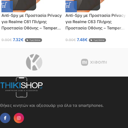
Anti-Spy με Προστασία Privacy
Anti-Spy με Προστασία Privacy
για Realme C61 Πλήρης
για Realme C63 Πλήρης
Προστασία Οθόνης – Tempered
Προστασία Οθόνης – Tempered
Glass 9H, Κάλυψη 100%, OEM,
Glass 9H, Κάλυψη 100%, OEM,
7.32
€
7.48
€
9.90
€
9.90
€
0.26mm
0.26mm
Τιμή Online
Τιμή Online
Θήκες κινητών και αξεσουάρ για όλα τα smartphones.