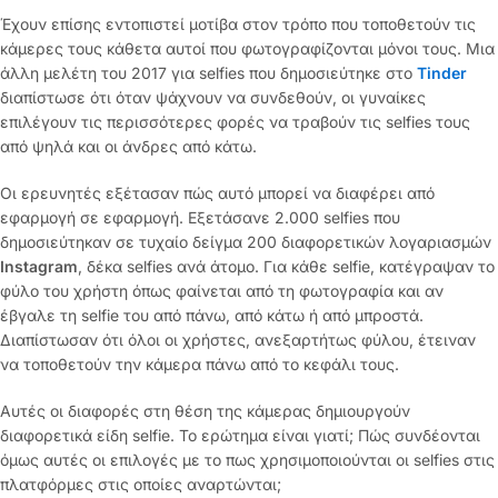
Έχουν επίσης εντοπιστεί μοτίβα στον τρόπο που τοποθετούν τις
κάμερες τους κάθετα αυτοί που φωτογραφίζονται μόνοι τους. Μια
άλλη μελέτη του 2017 για selfies που δημοσιεύτηκε στο
Tinder
διαπίστωσε ότι όταν ψάχνουν να συνδεθούν, οι γυναίκες
επιλέγουν τις περισσότερες φορές να τραβούν τις selfies τους
από ψηλά και οι άνδρες από κάτω.
Οι ερευνητές εξέτασαν πώς αυτό μπορεί να διαφέρει από
εφαρμογή σε εφαρμογή. Εξετάσανε 2.000 selfies που
δημοσιεύτηκαν σε τυχαίο δείγμα 200 διαφορετικών λογαριασμών
Instagram
, δέκα selfies ανά άτομο. Για κάθε selfie, κατέγραψαν το
φύλο του χρήστη όπως φαίνεται από τη φωτογραφία και αν
έβγαλε τη selfie του από πάνω, από κάτω ή από μπροστά.
Διαπίστωσαν ότι όλοι οι χρήστες, ανεξαρτήτως φύλου, έτειναν
να τοποθετούν την κάμερα πάνω από το κεφάλι τους.
Αυτές οι διαφορές στη θέση της κάμερας δημιουργούν
διαφορετικά είδη selfie. Το ερώτημα είναι γιατί; Πώς συνδέονται
όμως αυτές οι επιλογές με το πως χρησιμοποιούνται οι selfies στις
πλατφόρμες στις οποίες αναρτώνται;