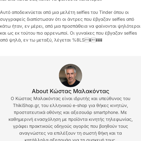
Αυτό αποδεικνύεται από μια μελέτη selfies του Tinder όπου οι
συγγραφείς διαπίστωσαν ότι οι άντρες που έβγαζαν selfies από
κάτω ήταν, εν μέρει, από μια προσπάθεια να φαίνονται ψηλότεροι
και ως εκ τούτου πιο αρρενωποί. Οι γυναίκες που έβγαζαν selfies
από ψηλά, εν τω μεταξύ, λέγεται %8LS����
About Κώστας Μαλακόντας
Ο Κώστας Μαλακόντας είναι ιδρυτής και υπεύθυνος του
ThikiShop.gr, του ελληνικού e-shop για θήκες κινητών,
προστατευτικά οθόνης και αξεσουάρ smartphone. Με
καθημερινή ενασχόληση με προϊόντα κινητής τηλεφωνίας,
γράφει πρακτικούς οδηγούς αγοράς που βοηθούν τους
αναγνώστες να επιλέξουν τη σωστή θήκη και τα
κατάλληλα αξεσουάρ για τη συσκευή τους.