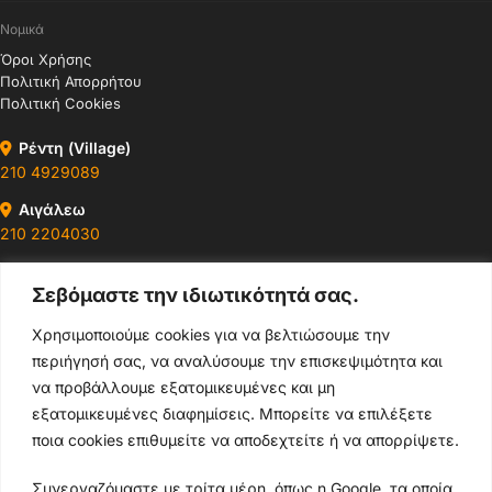
Νομικά
Όροι Χρήσης
Πολιτική Απορρήτου
Πολιτική Cookies
Ρέντη (Village)
210 4929089
Αιγάλεω
210 2204030
Περιστέρι
Σεβόμαστε την ιδιωτικότητά σας.
210 4400147
Χρησιμοποιούμε cookies για να βελτιώσουμε την
Ωράρια & Διευθύνσεις →
περιήγησή σας, να αναλύσουμε την επισκεψιμότητα και
να προβάλλουμε εξατομικευμένες και μη
210 4929089
εξατομικευμένες διαφημίσεις. Μπορείτε να επιλέξετε
ποια cookies επιθυμείτε να αποδεχτείτε ή να απορρίψετε.
Κεντρικό τηλέφωνο
Συνεργαζόμαστε με τρίτα μέρη, όπως η Google, τα οποία