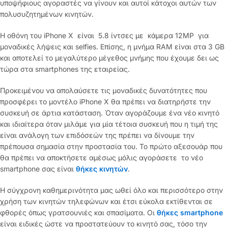
υποψήφιους αγοραστές να γίνουν και αυτοί κάτοχοι αυτών των
πολυσυζητημένων κινητών.
Η οθόνη του iPhone X είναι 5.8 ίντσες με κάμερα 12MP για
μοναδικές λήψεις και selfies. Επίσης, η μνήμα RAM είναι στα 3 GB
και αποτελεί το μεγαλύτερο μέγεθος μνήμης που έχουμε δει ως
τώρα στα smartphones της εταιρείας.
Προκειμένου να απολαύσετε τις μοναδικές δυνατότητες που
προσφέρει το μοντέλο iPhone X θα πρέπει να διατηρήστε την
συσκευή σε άρτια κατάσταση. Όταν αγοράζουμε ένα νέο κινητό
και ιδιαίτερα όταν μιλάμε για μία τέτοια συσκευή που η τιμή της
είναι ανάλογη των επιδόσεών της πρέπει να δίνουμε την
πρέπουσα σημασία στην προστασία του. Το πρώτο αξεσουάρ που
θα πρέπει να αποκτήσετε αμέσως μόλις αγοράσετε το νέο
smartphone σας είναι
θήκες κινητών
.
Η σύγχρονη καθημερινότητα μας ωθεί όλο και περισσότερο στην
χρήση των κινητών τηλεφώνων και έτσι εύκολα εκτίθενται σε
φθορές όπως γρατσουνιές και σπασίματα. Οι
θήκες smartphone
είναι ειδικές ώστε να προστατεύουν το κινητό σας, τόσο την