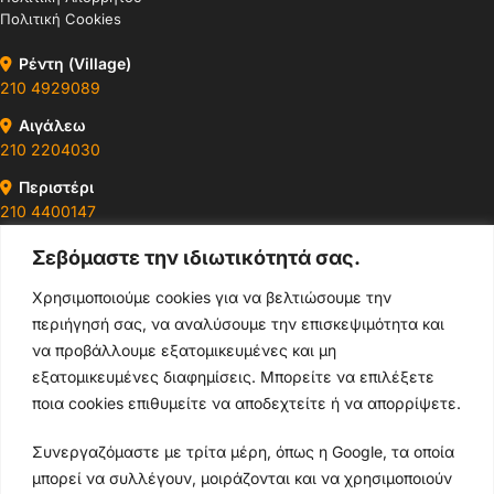
Πολιτική Cookies
Ρέντη (Village)
210 4929089
Αιγάλεω
210 2204030
Περιστέρι
210 4400147
Σεβόμαστε την ιδιωτικότητά σας.
Ωράρια & Διευθύνσεις →
Χρησιμοποιούμε cookies για να βελτιώσουμε την
περιήγησή σας, να αναλύσουμε την επισκεψιμότητα και
210 4929089
να προβάλλουμε εξατομικευμένες και μη
Κεντρικό τηλέφωνο
εξατομικευμένες διαφημίσεις. Μπορείτε να επιλέξετε
ποια cookies επιθυμείτε να αποδεχτείτε ή να απορρίψετε.
info@thikishop.gr
Συνεργαζόμαστε με τρίτα μέρη, όπως η Google, τα οποία
Δευ - Σάβ: 10:00 - 21:00
μπορεί να συλλέγουν, μοιράζονται και να χρησιμοποιούν