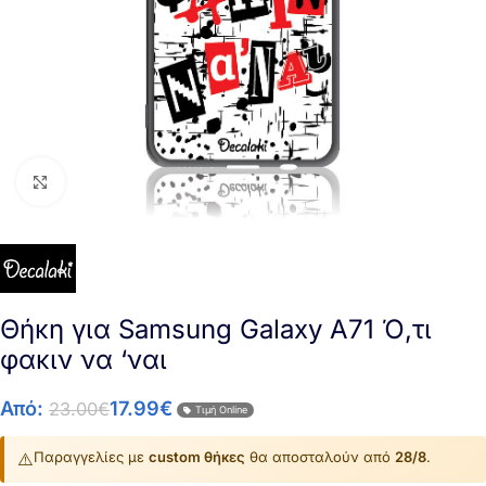
Click to enlarge
Θήκη για Samsung Galaxy A71 Ό,τι
φακιν να ‘ναι
Από:
17.99
€
23.00
€
Τιμή Online
⚠️
Παραγγελίες με
custom θήκες
θα αποσταλούν από
28/8
.