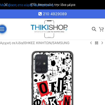
📦🚀 Αποστολή την ίδια μέρα
Μετάβαση στο κύριο περιεχόμενο
210 4929089
Αρχική σελίδα
/
ΘΗΚΕΣ ΚΙΝΗΤΩΝ
/
SAMSUNG