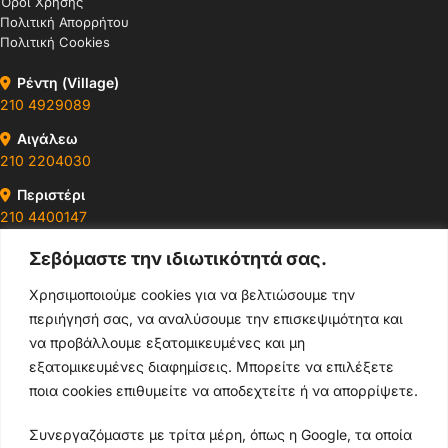
Όροι Χρήσης
Πολιτική Απορρήτου
Πολιτική Cookies
Ρέντη (Village)
210 4929089
Αιγάλεω
210 2204030
Περιστέρι
210 4400147
Σεβόμαστε την ιδιωτικότητά σας.
Ωράρια & Διευθύνσεις →
Χρησιμοποιούμε cookies για να βελτιώσουμε την
περιήγησή σας, να αναλύσουμε την επισκεψιμότητα και
210 4929089
να προβάλλουμε εξατομικευμένες και μη
Κεντρικό τηλέφωνο
εξατομικευμένες διαφημίσεις. Μπορείτε να επιλέξετε
ποια cookies επιθυμείτε να αποδεχτείτε ή να απορρίψετε.
info@thikishop.gr
Συνεργαζόμαστε με τρίτα μέρη, όπως η Google, τα οποία
Δευ - Σάβ: 10:00 - 21:00