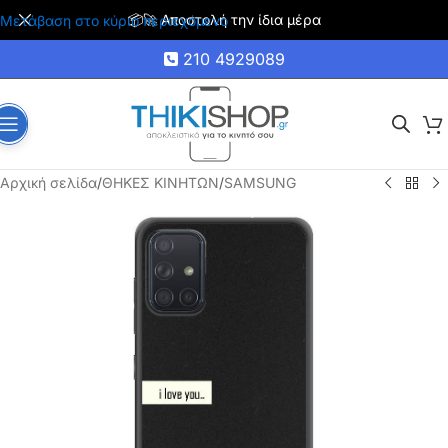
📦🚀 Αποστολή την ίδια μέρα
Μετάβαση στο κύριο περιεχόμενο
210 4929089
Αρχική σελίδα
/
ΘΗΚΕΣ ΚΙΝΗΤΩΝ
/
SAMSUNG