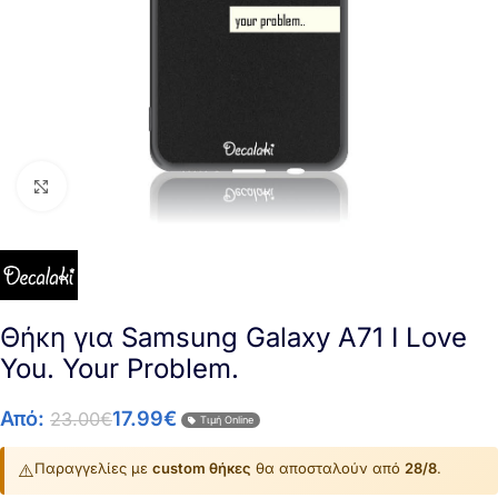
Click to enlarge
Θήκη για Samsung Galaxy A71 I Love
You. Your Problem.
Από:
17.99
€
23.00
€
Τιμή Online
⚠️
Παραγγελίες με
custom θήκες
θα αποσταλούν από
28/8
.