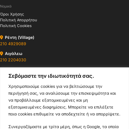
Νομικά
Όροι Χρήσης
Πολιτική Απορρήτου
Πολιτική Cookies
Ρέντη (Village)
210 4929089
Αιγάλεω
210 2204030
Περιστέρι
Σεβόμαστε την ιδιωτικότητά σας.
210 4400147
Χρησιμοποιούμε cookies για να βελτιώσουμε την
Ωράρια & Διευθύνσεις →
περιήγησή σας, να αναλύσουμε την επισκεψιμότητα και
να προβάλλουμε εξατομικευμένες και μη
210 4929089
εξατομικευμένες διαφημίσεις. Μπορείτε να επιλέξετε
ποια cookies επιθυμείτε να αποδεχτείτε ή να απορρίψετε.
Κεντρικό τηλέφωνο
Συνεργαζόμαστε με τρίτα μέρη, όπως η Google, τα οποία