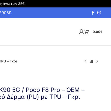
ς άνω των 35€
929089
0.00
€
TPU – Γκρι
K90 5G / Poco F8 Pro – OEM –
ό Δέρμα (PU) με TPU – Γκρι