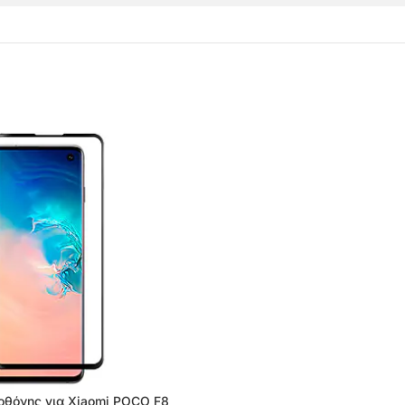
 οθόνης για Xiaomi POCO F8