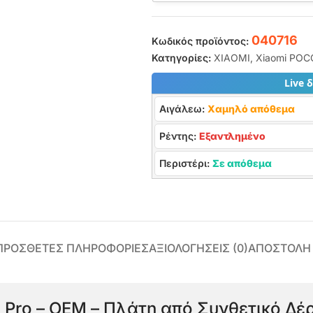
040716
Κωδικός προϊόντος:
Κατηγορίες:
XIAOMI
,
Xiaomi POC
Live 
Αιγάλεω:
Χαμηλό απόθεμα
Ρέντης:
Εξαντλημένο
Περιστέρι:
Σε απόθεμα
ΠΡΌΣΘΕΤΕΣ ΠΛΗΡΟΦΟΡΊΕΣ
ΑΞΙΟΛΟΓΉΣΕΙΣ (0)
ΑΠΟΣΤΟΛΗ
 Pro – OEM – Πλάτη από Συνθετικό Δέρ