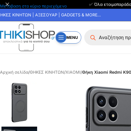
✅ Όλα ετοιμοπαράδ
Μετάβαση στο κύριο περιεχόμενο
ΗΚΕΣ ΚΙΝΗΤΩΝ | ΑΞΕΣΟΥΑΡ | GADGETS & MORE...
MENU
Αρχική σελίδα
/
ΘΗΚΕΣ ΚΙΝΗΤΩΝ
/
XIAOMI
/
Θήκη Xiaomi Redmi K90 