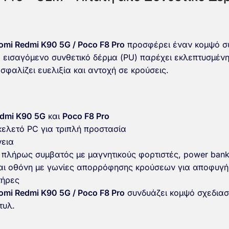
omi Redmi K90 5G / Poco F8 Pro
προσφέρει έναν κομψό συ
εισαγόμενο συνθετικό δέρμα (PU) παρέχει εκλεπτυσμένη
φαλίζει ευελιξία και αντοχή σε κρούσεις.
edmi K90 5G
και
Poco F8 Pro
κελετό PC για τριπλή προστασία
νεια
πλήρως συμβατός με μαγνητικούς φορτιστές, power banks
ι οθόνη με γωνίες απορρόφησης κρούσεων για αποφυγή
τήρες
omi Redmi K90 5G / Poco F8 Pro
συνδυάζει κομψό σχεδιασμ
τυλ.