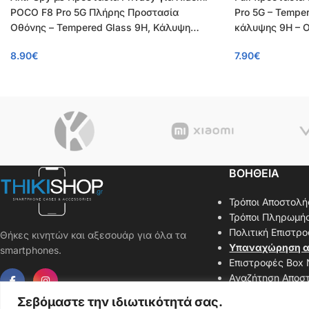
POCO F8 Pro 5G Πλήρης Προστασία
Pro 5G – Tempe
Οθόνης – Tempered Glass 9H, Κάλυψη
κάλυψης 9H – 
100%, OEM, 0.26mm
8.90
€
7.90
€
ΒΟΗΘΕΙΑ
Τρόποι Αποστολή
Τρόποι Πληρωμή
Πολιτική Επιστρ
Θήκες κινητών και αξεσουάρ για όλα τα
Υπαναχώρηση α
smartphones.
Επιστροφές Box
Αναζήτηση Αποσ
Επικοινωνήστε μ
Σεβόμαστε την ιδιωτικότητά σας.
Χάρτης Ιστοσελί