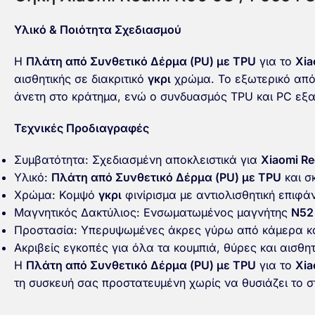
Υλικό & Ποιότητα Σχεδιασμού
Η
Πλάτη από Συνθετικό Δέρμα (PU) με TPU
για το
Xia
αισθητικής σε διακριτικό
γκρι
χρώμα. Το εξωτερικό από 
άνετη στο κράτημα, ενώ ο συνδυασμός TPU και PC εξασ
Τεχνικές Προδιαγραφές
Συμβατότητα: Σχεδιασμένη αποκλειστικά για
Xiaomi R
Υλικό:
Πλάτη από Συνθετικό Δέρμα (PU) με TPU
και σ
Χρώμα: Κομψό
γκρι
φινίρισμα με αντιολισθητική επιφά
Μαγνητικός Δακτύλιος: Ενσωματωμένος μαγνήτης
N52
Προστασία: Υπερυψωμένες άκρες γύρω από κάμερα κα
Ακριβείς εγκοπές για όλα τα κουμπιά, θύρες και αισθη
Η
Πλάτη από Συνθετικό Δέρμα (PU) με TPU
για το
Xia
τη συσκευή σας προστατευμένη χωρίς να θυσιάζει το σ