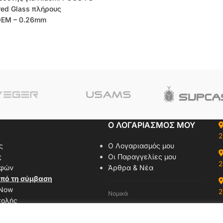
red Glass πλήρους
OEM – 0.26mm
Ο ΛΟΓΑΡΙΑΣΜΟΣ ΜΟΥ
2
ς
Ο Λογαριασμός μου
ς
Οι Παραγγελίες μου
2
οφών
Άρθρα & Νέα
πό τη σύμβαση
 Now
2
Νομικά
τολής
Όροι Χρήσης
αζί μας
Πολιτική Απορρήτου
δας