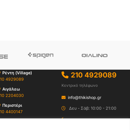
Ρέντη (Village)
210 4929089
10 4929089
Κεντρικό τηλέφωνο
Αιγάλεω
10 2204030
info@thikishop.gr
Περιστέρι
Δευ - Σάβ: 10:00 - 21:00
10 4400147
ΔΩΡΕΑΝ ΑΠΟΣΤΟΛΗ
Ωράρια & Διευθύνσεις →