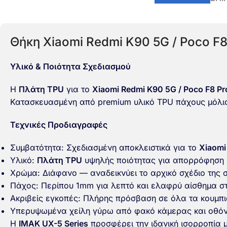
Θήκη Xiaomi Redmi K90 5G / Poco F8
Υλικό & Ποιότητα Σχεδιασμού
Η
Πλάτη TPU
για το
Xiaomi Redmi K90 5G / Poco F8 Pr
Κατασκευασμένη από premium υλικό TPU πάχους μόλις 
Τεχνικές Προδιαγραφές
Συμβατότητα: Σχεδιασμένη αποκλειστικά για το
Xiaomi
Υλικό:
Πλάτη TPU
υψηλής ποιότητας για απορρόφηση
Χρώμα: Διάφανο — αναδεικνύει το αρχικό σχέδιο της 
Πάχος: Περίπου 1mm για λεπτό και ελαφρύ αίσθημα στ
Ακριβείς εγκοπές: Πλήρης πρόσβαση σε όλα τα κουμπι
Υπερυψωμένα χείλη γύρω από φακό κάμερας και οθόν
Η
IMAK UX-5 Series
προσφέρει την ιδανική ισορροπία 