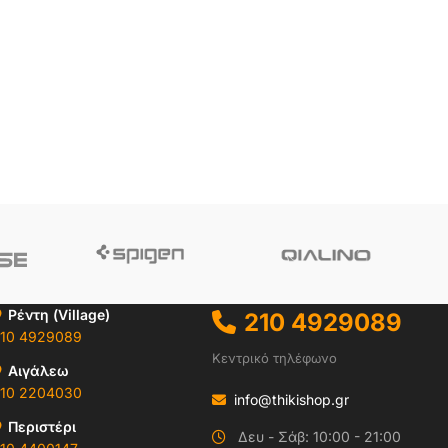
Ρέντη (Village)
210 4929089
10 4929089
Κεντρικό τηλέφωνο
Αιγάλεω
10 2204030
info@thikishop.gr
Περιστέρι
Δευ - Σάβ: 10:00 - 21:00