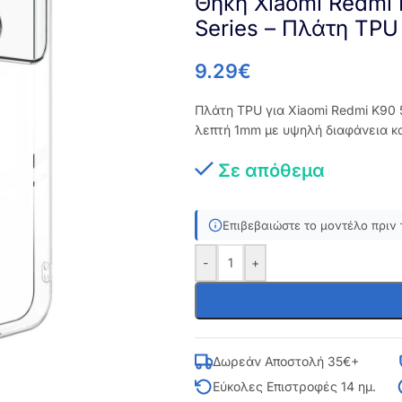
Θήκη Xiaomi Redmi 
Series – Πλάτη TPU
9.29
€
Πλάτη TPU για Xiaomi Redmi K90 
λεπτή 1mm με υψηλή διαφάνεια κα
Σε απόθεμα
Επιβεβαιώστε το μοντέλο πριν 
-
+
Δωρεάν Αποστολή 35€+
Εύκολες Επιστροφές 14 ημ.