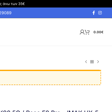
ς άνω των 35€
929089
0.00
€