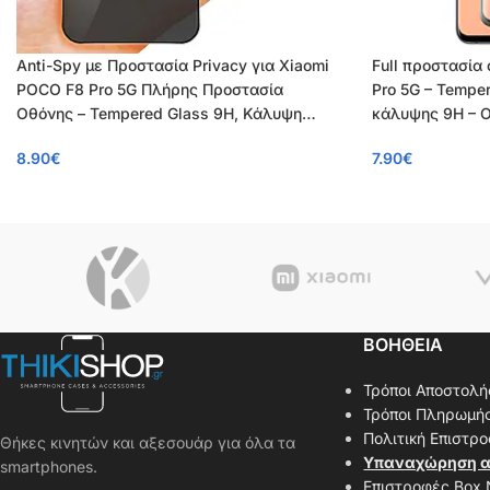
Anti-Spy με Προστασία Privacy για Xiaomi
Full προστασία
POCO F8 Pro 5G Πλήρης Προστασία
Pro 5G – Tempe
Οθόνης – Tempered Glass 9H, Κάλυψη
κάλυψης 9H – 
100%, OEM, 0.26mm
8.90
€
7.90
€
ΒΟΗΘΕΙΑ
Τρόποι Αποστολή
Τρόποι Πληρωμή
Πολιτική Επιστρ
Θήκες κινητών και αξεσουάρ για όλα τα
Υπαναχώρηση α
smartphones.
Επιστροφές Box