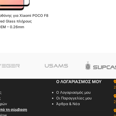
 οθόνης για Xiaomi POCO F8
red Glass πλήρους
OEM – 0.26mm
Ο ΛΟΓΑΡΙΑΣΜΟΣ ΜΟΥ
2
ς
Ο Λογαριασμός μου
ς
Οι Παραγγελίες μου
2
οφών
Άρθρα & Νέα
πό τη σύμβαση
 Now