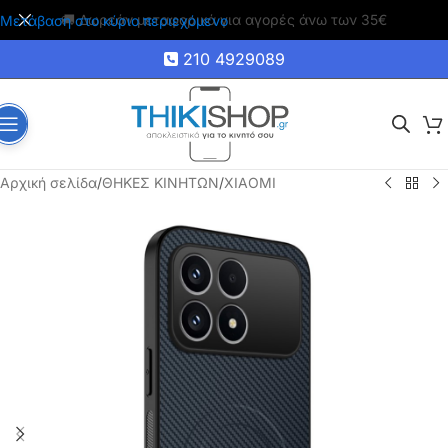
🚚 Δωρεάν μεταφορικά για αγορές άνω των 35€
Μετάβαση στο κύριο περιεχόμενο
210 4929089
Αρχική σελίδα
/
ΘΗΚΕΣ ΚΙΝΗΤΩΝ
/
XIAOMI