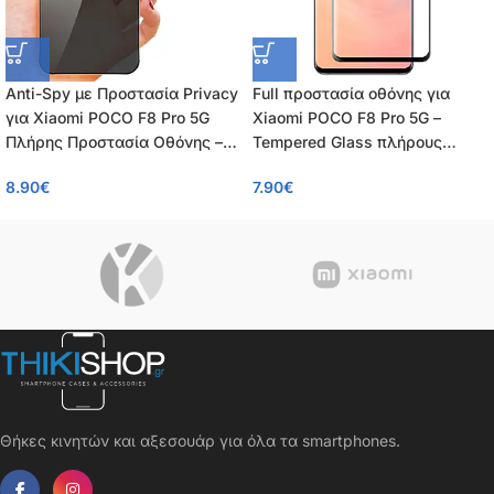
Anti-Spy με Προστασία Privacy
Full προστασία οθόνης για
για Xiaomi POCO F8 Pro 5G
Xiaomi POCO F8 Pro 5G –
Πλήρης Προστασία Οθόνης –
Tempered Glass πλήρους
Tempered Glass 9H, Κάλυψη
κάλυψης 9H – OEM – 0.26mm
8.90
€
7.90
€
100%, OEM, 0.26mm
Θήκες κινητών και αξεσουάρ για όλα τα smartphones.