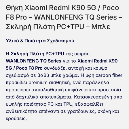
Θήκη Xiaomi Redmi K90 5G / Poco
F8 Pro – WANLONFENG TQ Series –
Σκληρή Πλάτη PC+TPU – Μπλε
Υλικό & Ποιότητα Σχεδιασμού
Η
Σκληρή Πλάτη PC+TPU
της σειράς
WANLONFENG TQ Series
για το
Xiaomi Redmi K90
5G / Poco F8 Pro
συνδυάζει αντοχή και κομψό
σχεδιασμό σε βαθύ μπλε χρώμα. Η υφή carbon fiber
προσδίδει premium αισθητική, ενώ παράλληλα
προσφέρει αντιολισθητική επιφάνεια και προστασία
από δαχτυλικά αποτυπώματα. Κατασκευασμένη από
υψηλής ποιότητας PC και TPU, εξασφαλίζει
ανθεκτικότητα απέναντι σε γρατζουνιές, σκόνη και
κρούσεις.