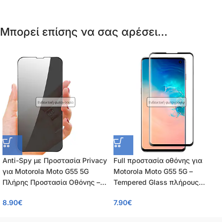
Μπορεί επίσης να σας αρέσει…
Ενδεικτική φωτογραφία
Ενδεικτική φωτογραφία
Anti-Spy με Προστασία Privacy
Full προστασία οθόνης για
για Motorola Moto G55 5G
Motorola Moto G55 5G –
Πλήρης Προστασία Οθόνης –
Tempered Glass πλήρους
Tempered Glass 9H, Κάλυψη
κάλυψης 9H – 0.26mm
8.90
€
7.90
€
100%, 0.26mm