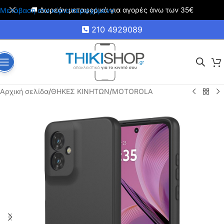
🚚 Δωρεάν μεταφορικά για αγορές άνω των 35€
Μετάβαση στο κύριο περιεχόμενο
210 4929089
Αρχική σελίδα
/
ΘΗΚΕΣ ΚΙΝΗΤΩΝ
/
MOTOROLA