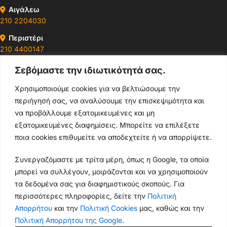
Αιγάλεω
210 2204030
Περιστέρι
210 4400147
Σεβόμαστε την ιδιωτικότητά σας.
Ωράρια & Διευθύνσεις →
Χρησιμοποιούμε cookies για να βελτιώσουμε την
περιήγησή σας, να αναλύσουμε την επισκεψιμότητα και
210 4929089
να προβάλλουμε εξατομικευμένες και μη
Κεντρικό τηλέφωνο
εξατομικευμένες διαφημίσεις. Μπορείτε να επιλέξετε
ποια cookies επιθυμείτε να αποδεχτείτε ή να απορρίψετε.
info@thikishop.gr
Συνεργαζόμαστε με τρίτα μέρη, όπως η Google, τα οποία
Δευ - Σάβ: 10:00 - 21:00
μπορεί να συλλέγουν, μοιράζονται και να χρησιμοποιούν
τα δεδομένα σας για διαφημιστικούς σκοπούς. Για
ΔΩΡΕΑΝ ΑΠΟΣΤΟΛΗ
περισσότερες πληροφορίες, δείτε την
Πολιτική
για παραγγελίες άνω των 35€
Απορρήτου
και την
Πολιτική Cookies
μας, καθώς και την
Πολιτική Απορρήτου της Google
.
Thiki
gr
Copyright
2025 Powered by
Shop.
. Mobile Cases & Accessories.