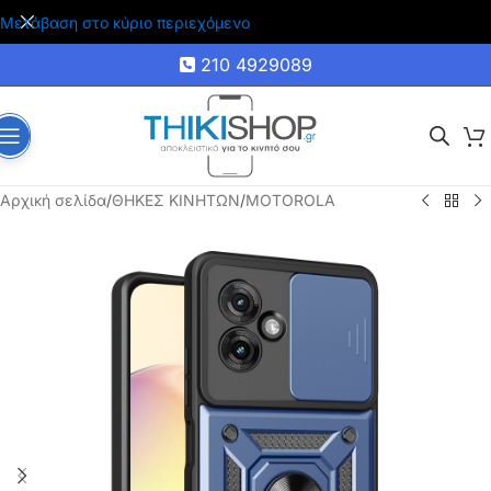
🚚 Δωρεάν μεταφορικά για αγορές άνω των 35€
Μετάβαση στο κύριο περιεχόμενο
210 4929089
Αρχική σελίδα
/
ΘΗΚΕΣ ΚΙΝΗΤΩΝ
/
MOTOROLA