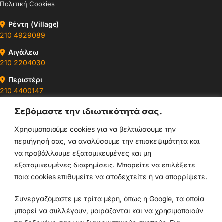
Πολιτική Cookies
Ρέντη (Village)
210 4929089
Αιγάλεω
210 2204030
Περιστέρι
210 4400147
Σεβόμαστε την ιδιωτικότητά σας.
Ωράρια & Διευθύνσεις →
Χρησιμοποιούμε cookies για να βελτιώσουμε την
περιήγησή σας, να αναλύσουμε την επισκεψιμότητα και
210 4929089
να προβάλλουμε εξατομικευμένες και μη
Κεντρικό τηλέφωνο
εξατομικευμένες διαφημίσεις. Μπορείτε να επιλέξετε
ποια cookies επιθυμείτε να αποδεχτείτε ή να απορρίψετε.
info@thikishop.gr
Συνεργαζόμαστε με τρίτα μέρη, όπως η Google, τα οποία
Δευ - Σάβ: 10:00 - 21:00
μπορεί να συλλέγουν, μοιράζονται και να χρησιμοποιούν