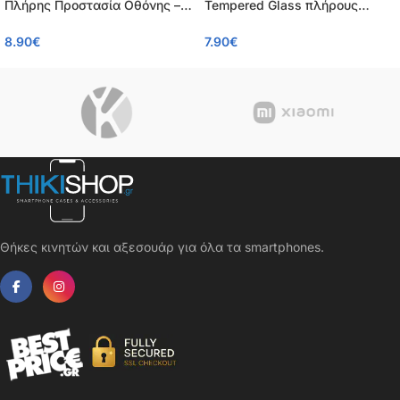
Πλήρης Προστασία Οθόνης –
Tempered Glass πλήρους
Tempered Glass 9H, Κάλυψη
κάλυψης 9H – 0.26mm
8.90
€
7.90
€
100%, 0.26mm
Θήκες κινητών και αξεσουάρ για όλα τα smartphones.