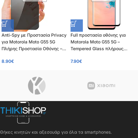
Anti-Spy με Προστασία Privacy
Full προστασία οθόνης για
για Motorola Moto G55 5G
Motorola Moto G55 5G –
Πλήρης Προστασία Οθόνης –
Tempered Glass πλήρους
Tempered Glass 9H, Κάλυψη
κάλυψης 9H – 0.26mm
8.90
€
7.90
€
100%, 0.26mm
Θήκες κινητών και αξεσουάρ για όλα τα smartphones.