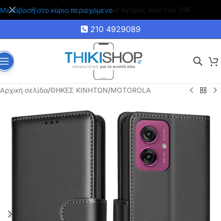
🚚 Δωρεάν μεταφορικά για αγορές άνω των 35€
Μετάβαση στο κύριο περιεχόμενο
210 4929089
Αρχική σελίδα
/
ΘΗΚΕΣ ΚΙΝΗΤΩΝ
/
MOTOROLA