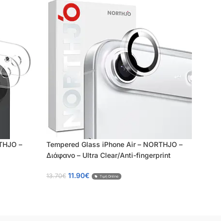
RTHJO –
Tempered Glass iPhone Air – NORTHJO –
Tem
Διάφανο – Ultra Clear/Anti-fingerprint
Διάφ
11.90
€
13.70
€
13.7
Τιμή Online