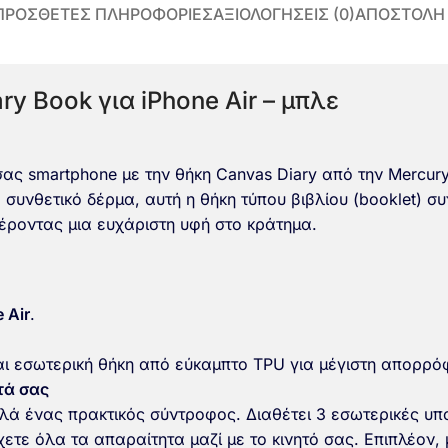
ΠΡΌΣΘΕΤΕΣ ΠΛΗΡΟΦΟΡΊΕΣ
ΑΞΙΟΛΟΓΉΣΕΙΣ (0)
ΑΠΟΣΤΟΛΗ
y Book για iPhone Air – μπλε
σας smartphone με την θήκη Canvas Diary από την Merc
υνθετικό δέρμα, αυτή η θήκη τύπου βιβλίου (booklet) συν
έροντας μια ευχάριστη υφή στο κράτημα.
 Air
.
ι εσωτερική θήκη από εύκαμπτο TPU για μέγιστη απορρ
τά σας
λλά ένας πρακτικός σύντροφος.
Διαθέτει 3 εσωτερικές υπ
χετε όλα τα απαραίτητα μαζί με το κινητό σας. Επιπλέον,