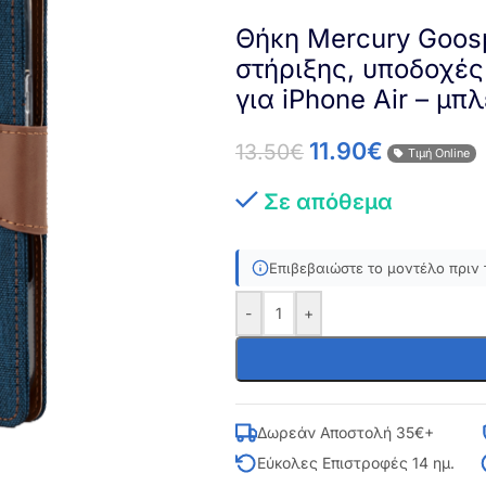
Θήκη Mercury Goosp
στήριξης, υποδοχές
για iPhone Air – μπ
11.90
€
13.50
€
Τιμή Online
Σε απόθεμα
Επιβεβαιώστε το μοντέλο πριν 
-
+
Δωρεάν Αποστολή 35€+
Εύκολες Επιστροφές 14 ημ.