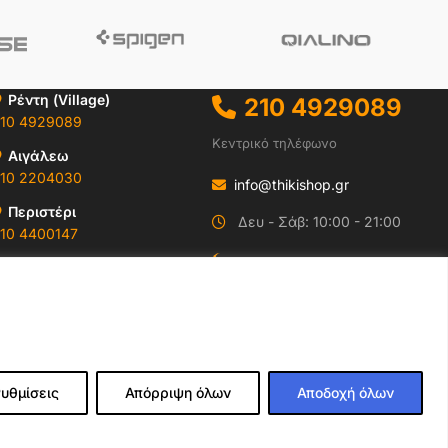
Ρέντη (Village)
210 4929089
10 4929089
Κεντρικό τηλέφωνο
Αιγάλεω
10 2204030
info@thikishop.gr
Περιστέρι
Δευ - Σάβ: 10:00 - 21:00
10 4400147
ΔΩΡΕΑΝ ΑΠΟΣΤΟΛΗ
Ωράρια & Διευθύνσεις →
για παραγγελίες άνω
των 35€
υθμίσεις
Απόρριψη όλων
Αποδοχή όλων