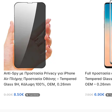
Anti-Spy με Προστασία Privacy για iPhone
Full προστασία 
Air Πλήρης Προστασία Οθόνης – Tempered
Tempered Glas
Glass 9H, Κάλυψη 100%, OEM, 0.26mm
OEM – 0.26mm
8.50
€
6.90
€
9.90
€
7.90
€
Τιμή Online
Τι