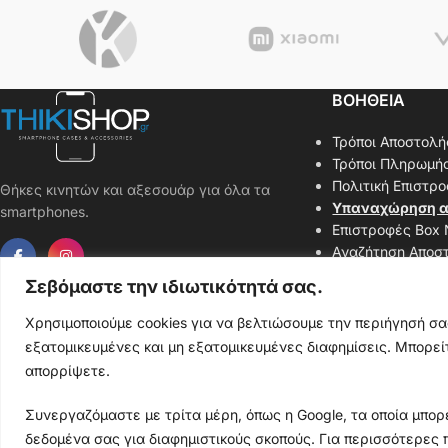
ΒΟΗΘΕΙΑ
Τρόποι Αποστολή
Τρόποι Πληρωμή
Πολιτική Επιστρ
Θήκες κινητών και αξεσουάρ για όλα τα
Υπαναχώρηση α
smartphones.
Επιστροφές Box
Αναζήτηση Αποσ
Επικοινωνήστε μ
Σεβόμαστε την ιδιωτικότητά σας.
Χάρτης Ιστοσελί
Χρησιμοποιούμε cookies για να βελτιώσουμε την περιήγησή σ
εξατομικευμένες και μη εξατομικευμένες διαφημίσεις. Μπορείτ
απορρίψετε.
Thiki
gr
Copyright
2025 Powered by
Shop.
. Mobile Cases & Accessories.
Συνεργαζόμαστε με τρίτα μέρη, όπως η Google, τα οποία μπορε
δεδομένα σας για διαφημιστικούς σκοπούς. Για περισσότερες 