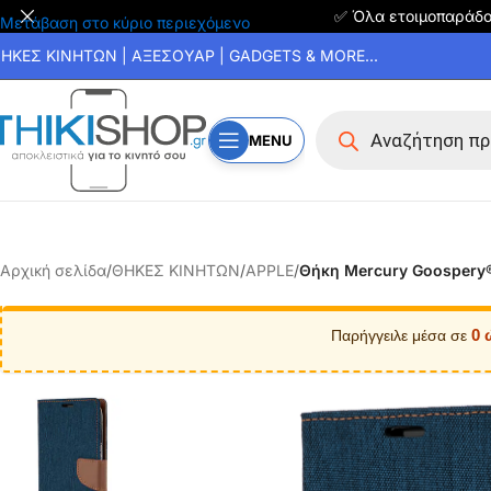
✅ Όλα ετοιμοπαράδ
Μετάβαση στο κύριο περιεχόμενο
ΗΚΕΣ ΚΙΝΗΤΩΝ | ΑΞΕΣΟΥΑΡ | GADGETS & MORE...
MENU
Αρχική σελίδα
/
ΘΗΚΕΣ ΚΙΝΗΤΩΝ
/
APPLE
/
Θήκη Mercury Goospery®
0 
Παρήγγειλε μέσα σε