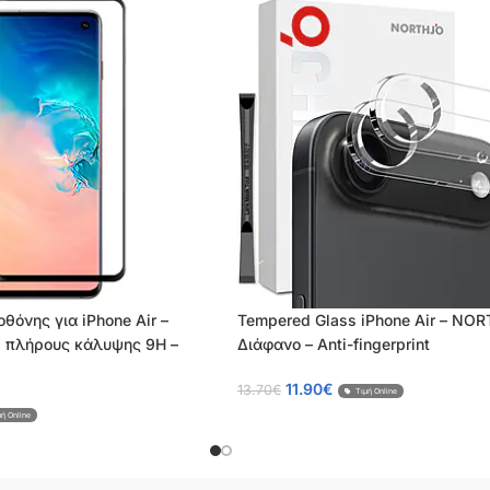
οθόνης για iPhone Air –
Tempered Glass iPhone Air – NO
s πλήρους κάλυψης 9H –
Διάφανο – Anti-fingerprint
11.90
€
13.70
€
Τιμή Online
μή Online