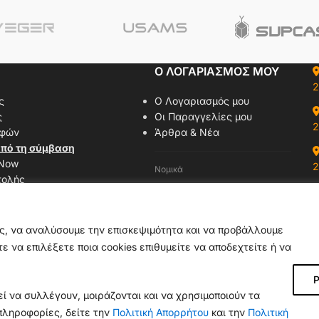
Ο ΛΟΓΑΡΙΑΣΜΟΣ ΜΟΥ
2
ς
Ο Λογαριασμός μου
ς
Οι Παραγγελίες μου
2
οφών
Άρθρα & Νέα
πό τη σύμβαση
 Now
2
Νομικά
τολής
Όροι Χρήσης
αζί μας
Πολιτική Απορρήτου
δας
Πολιτική Cookies
ας, να αναλύσουμε την επισκεψιμότητα και να προβάλλουμε
ε να επιλέξετε ποια cookies επιθυμείτε να αποδεχτείτε ή να
Ρ
ί να συλλέγουν, μοιράζονται και να χρησιμοποιούν τα
πληροφορίες, δείτε την
Πολιτική Απορρήτου
και την
Πολιτική