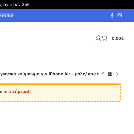
ς άνω των 35€
929089
0.00
€
γνητικό κούμπωμα για iPhone Air – μπλε/ καφέ
Σήμερα!!
ία σου