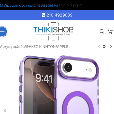
🚚 Δωρεάν μεταφορικά για αγορές άνω των 35€
Μετάβαση στο κύριο περιεχόμενο
210 4929089
Αρχική σελίδα
/
ΘΗΚΕΣ ΚΙΝΗΤΩΝ
/
APPLE