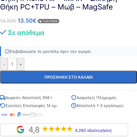
Θήκη PC+TPU – Μωβ – MagSafe
13.50
€
14.90
€
Τιμή Online
Σε απόθεμα
Επιβεβαιώστε το μοντέλο πριν την αγορά.
-
+
ΠΡΟΣΘΉΚΗ ΣΤΟ ΚΑΛΆΘΙ
Δωρεάν Αποστολή 35€+
Ασφαλείς Πληρωμές
Εύκολες Επιστροφές 14 ημ.
Αποστολή 1-3 εργάσιμες
COD
4,8
4,260 αξιολογήσεις