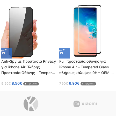
Anti-Spy με Προστασία Privacy
Full προστασία οθόνης για
για iPhone Air Πλήρης
iPhone Air – Tempered Glass
Προστασία Οθόνης – Tempered
πλήρους κάλυψης 9H – OEM –
Glass 9H, Κάλυψη 100%, OEM,
0.26mm
8.50
€
6.90
€
9.90
€
7.90
€
0.26mm
Τιμή Online
Τιμή Online