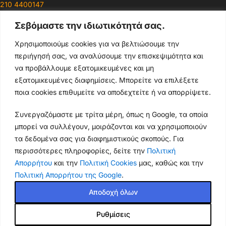
210 4400147
Σεβόμαστε την ιδιωτικότητά σας.
Ωράρια & Διευθύνσεις →
Χρησιμοποιούμε cookies για να βελτιώσουμε την
περιήγησή σας, να αναλύσουμε την επισκεψιμότητα και
210 4929089
να προβάλλουμε εξατομικευμένες και μη
Κεντρικό τηλέφωνο
εξατομικευμένες διαφημίσεις. Μπορείτε να επιλέξετε
ποια cookies επιθυμείτε να αποδεχτείτε ή να απορρίψετε.
info@thikishop.gr
Συνεργαζόμαστε με τρίτα μέρη, όπως η Google, τα οποία
Δευ - Σάβ: 10:00 - 21:00
μπορεί να συλλέγουν, μοιράζονται και να χρησιμοποιούν
τα δεδομένα σας για διαφημιστικούς σκοπούς. Για
ΔΩΡΕΑΝ ΑΠΟΣΤΟΛΗ
περισσότερες πληροφορίες, δείτε την
Πολιτική
για παραγγελίες άνω των 35€
Απορρήτου
και την
Πολιτική Cookies
μας, καθώς και την
Πολιτική Απορρήτου της Google
.
Thiki
gr
Copyright
2025 Powered by
Shop.
. Mobile Cases & Accessories.
Αποδοχή όλων
Θήκη
iPhone
Ρυθμίσεις
Air –
14.90
€