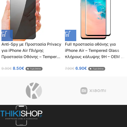
Anti-Spy με Προστασία Privacy
Full προστασία οθόνης για
για iPhone Air Πλήρης
iPhone Air – Tempered Glass
Προστασία Οθόνης – Tempered
πλήρους κάλυψης 9H – OEM –
Glass 9H, Κάλυψη 100%, OEM,
0.26mm
8.50
€
6.90
€
9.90
€
7.90
€
0.26mm
Τιμή Online
Τιμή Online