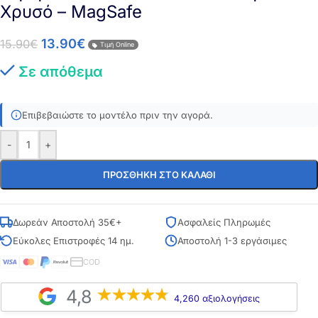
Χρυσό – MagSafe
13.90
€
15.90
€
Τιμή Online
Σε απόθεμα
Επιβεβαιώστε το μοντέλο πριν την αγορά.
-
+
ΠΡΟΣΘΉΚΗ ΣΤΟ ΚΑΛΆΘΙ
Δωρεάν Αποστολή 35€+
Ασφαλείς Πληρωμές
Εύκολες Επιστροφές 14 ημ.
Αποστολή 1-3 εργάσιμες
COD
4,8
4,260 αξιολογήσεις