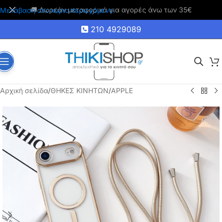
🚚 Δωρεάν μεταφορικά για αγορές άνω των 35€
Μετάβαση στο κύριο περιεχόμενο
210 4929089
Αρχική σελίδα
/
ΘΗΚΕΣ ΚΙΝΗΤΩΝ
/
APPLE