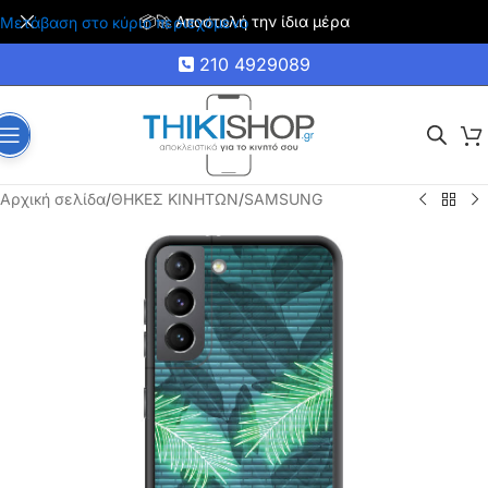
📦🚀 Αποστολή την ίδια μέρα
Μετάβαση στο κύριο περιεχόμενο
210 4929089
Αρχική σελίδα
/
ΘΗΚΕΣ ΚΙΝΗΤΩΝ
/
SAMSUNG