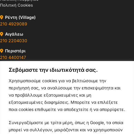
Πολιτική Cookies
Ρέντη (Village)
210 4929089
Αιγάλεω
210 2204030
Περιστέρι
210 4400147
Σεβόμαστε την ιδιωτικότητά σας.
Ωράρια & Διευθύνσεις →
Χρησιμοποιούμε cookies για να βελτιώσουμε την
περιήγησή σας, να αναλύσουμε την επισκεψιμότητα και
210 4929089
να προβάλλουμε εξατομικευμένες και μη
Κεντρικό τηλέφωνο
εξατομικευμένες διαφημίσεις. Μπορείτε να επιλέξετε
ποια cookies επιθυμείτε να αποδεχτείτε ή να απορρίψετε.
info@thikishop.gr
Συνεργαζόμαστε με τρίτα μέρη, όπως η Google, τα οποία
Δευ - Σάβ: 10:00 - 21:00
μπορεί να συλλέγουν, μοιράζονται και να χρησιμοποιούν