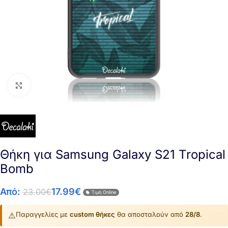
Click to enlarge
Θήκη για Samsung Galaxy S21 Tropical
Bomb
Από:
17.99
€
23.00
€
Τιμή Online
⚠️
Παραγγελίες με
custom θήκες
θα αποσταλούν από
28/8
.