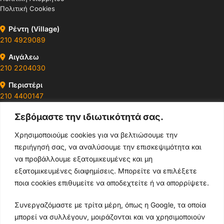
Πολιτική Cookies
Ρέντη (Village)
210 4929089
Αιγάλεω
210 2204030
Περιστέρι
210 4400147
Σεβόμαστε την ιδιωτικότητά σας.
Ωράρια & Διευθύνσεις →
Χρησιμοποιούμε cookies για να βελτιώσουμε την
περιήγησή σας, να αναλύσουμε την επισκεψιμότητα και
210 4929089
να προβάλλουμε εξατομικευμένες και μη
Κεντρικό τηλέφωνο
εξατομικευμένες διαφημίσεις. Μπορείτε να επιλέξετε
ποια cookies επιθυμείτε να αποδεχτείτε ή να απορρίψετε.
info@thikishop.gr
Συνεργαζόμαστε με τρίτα μέρη, όπως η Google, τα οποία
Δευ - Σάβ: 10:00 - 21:00
μπορεί να συλλέγουν, μοιράζονται και να χρησιμοποιούν