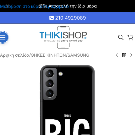
📦🚀 Αποστολή την ίδια μέρα
Μετάβαση στο κύριο περιεχόμενο
210 4929089
Αρχική σελίδα
/
ΘΗΚΕΣ ΚΙΝΗΤΩΝ
/
SAMSUNG