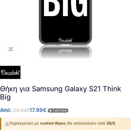
Click to enlarge
Θήκη για Samsung Galaxy S21 Think
Big
Από:
17.99
€
23.00
€
Τιμή Online
⚠️
Παραγγελίες με
custom θήκες
θα αποσταλούν από
28/8
.