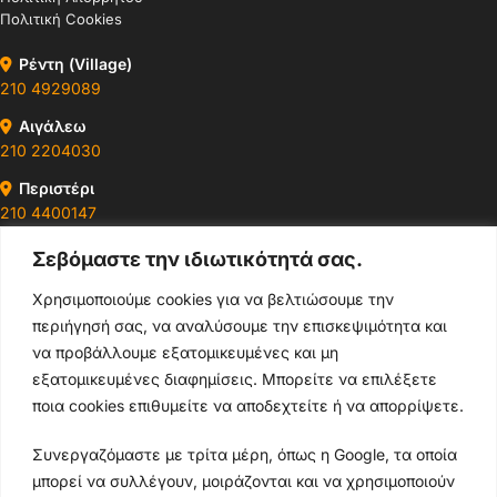
Πολιτική Cookies
Ρέντη (Village)
210 4929089
Αιγάλεω
210 2204030
Περιστέρι
210 4400147
Σεβόμαστε την ιδιωτικότητά σας.
Ωράρια & Διευθύνσεις →
Χρησιμοποιούμε cookies για να βελτιώσουμε την
περιήγησή σας, να αναλύσουμε την επισκεψιμότητα και
210 4929089
να προβάλλουμε εξατομικευμένες και μη
Κεντρικό τηλέφωνο
εξατομικευμένες διαφημίσεις. Μπορείτε να επιλέξετε
ποια cookies επιθυμείτε να αποδεχτείτε ή να απορρίψετε.
info@thikishop.gr
Συνεργαζόμαστε με τρίτα μέρη, όπως η Google, τα οποία
Δευ - Σάβ: 10:00 - 21:00
μπορεί να συλλέγουν, μοιράζονται και να χρησιμοποιούν