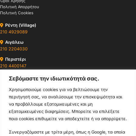
Όροι Χρήσης
Πολιτική Απορρήτου
Πολιτική Cookies
Ρέντη (Village)
210 4929089
Αιγάλεω
210 2204030
Περιστέρι
210 4400147
Σεβόμαστε την ιδιωτικότητά σας.
Ωράρια & Διευθύνσεις →
Χρησιμοποιούμε cookies για να βελτιώσουμε την
περιήγησή σας, να αναλύσουμε την επισκεψιμότητα και
210 4929089
να προβάλλουμε εξατομικευμένες και μη
Κεντρικό τηλέφωνο
εξατομικευμένες διαφημίσεις. Μπορείτε να επιλέξετε
ποια cookies επιθυμείτε να αποδεχτείτε ή να απορρίψετε.
info@thikishop.gr
Συνεργαζόμαστε με τρίτα μέρη, όπως η Google, τα οποία
Δευ - Σάβ: 10:00 - 21:00