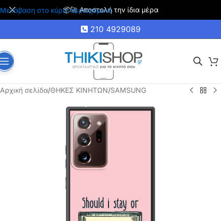
📦🚀 Αποστολή την ίδια μέρα
Μετάβαση στο κύριο περιεχόμενο
210 4929089
Αρχική σελίδα
/
ΘΗΚΕΣ ΚΙΝΗΤΩΝ
/
SAMSUNG