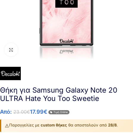
Click to enlarge
Θήκη για Samsung Galaxy Note 20
ULTRA Hate You Too Sweetie
Από:
17.99
€
23.00
€
Τιμή Online
⚠️
Παραγγελίες με
custom θήκες
θα αποσταλούν από
28/8
.