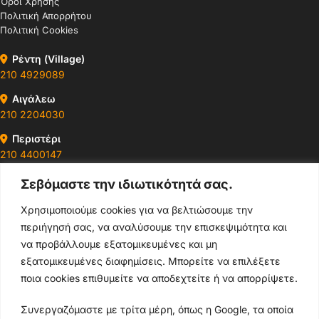
Όροι Χρήσης
Πολιτική Απορρήτου
Πολιτική Cookies
Ρέντη (Village)
210 4929089
Αιγάλεω
210 2204030
Περιστέρι
210 4400147
Σεβόμαστε την ιδιωτικότητά σας.
Ωράρια & Διευθύνσεις →
Χρησιμοποιούμε cookies για να βελτιώσουμε την
περιήγησή σας, να αναλύσουμε την επισκεψιμότητα και
210 4929089
να προβάλλουμε εξατομικευμένες και μη
Κεντρικό τηλέφωνο
εξατομικευμένες διαφημίσεις. Μπορείτε να επιλέξετε
ποια cookies επιθυμείτε να αποδεχτείτε ή να απορρίψετε.
info@thikishop.gr
Συνεργαζόμαστε με τρίτα μέρη, όπως η Google, τα οποία
Δευ - Σάβ: 10:00 - 21:00