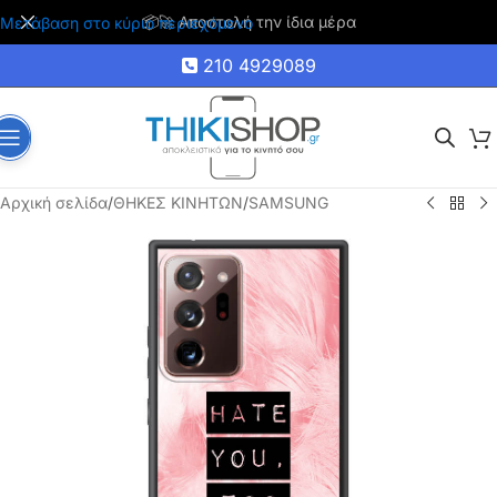
🚚 Δωρεάν μεταφορικά για αγορές άνω των 35€
Μετάβαση στο κύριο περιεχόμενο
210 4929089
Αρχική σελίδα
/
ΘΗΚΕΣ ΚΙΝΗΤΩΝ
/
SAMSUNG