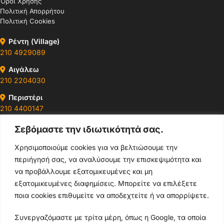
Όροι Χρήσης
Πολιτική Απορρήτου
Πολιτική Cookies
Ρέντη (Village)
210 4929089
Αιγάλεω
210 2204030
Περιστέρι
210 4400147
Σεβόμαστε την ιδιωτικότητά σας.
Ωράρια & Διευθύνσεις →
Χρησιμοποιούμε cookies για να βελτιώσουμε την
περιήγησή σας, να αναλύσουμε την επισκεψιμότητα και
210 4929089
να προβάλλουμε εξατομικευμένες και μη
Κεντρικό τηλέφωνο
εξατομικευμένες διαφημίσεις. Μπορείτε να επιλέξετε
ποια cookies επιθυμείτε να αποδεχτείτε ή να απορρίψετε.
info@thikishop.gr
Συνεργαζόμαστε με τρίτα μέρη, όπως η Google, τα οποία
Δευ - Σάβ: 10:00 - 21:00