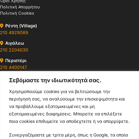
Όροι Χρήσης
Πολιτική Απορρήτου
Πολιτική Cookies
Ρέντη (Village)
210 4929089
Αιγάλεω
210 2204030
Περιστέρι
210 4400147
Σεβόμαστε την ιδιωτικότητά σας.
Ωράρια & Διευθύνσεις →
Χρησιμοποιούμε cookies για να βελτιώσουμε την
περιήγησή σας, να αναλύσουμε την επισκεψιμότητα και
210 4929089
να προβάλλουμε εξατομικευμένες και μη
Κεντρικό τηλέφωνο
εξατομικευμένες διαφημίσεις. Μπορείτε να επιλέξετε
ποια cookies επιθυμείτε να αποδεχτείτε ή να απορρίψετε.
info@thikishop.gr
Συνεργαζόμαστε με τρίτα μέρη, όπως η Google, τα οποία
Δευ - Σάβ: 10:00 - 21:00