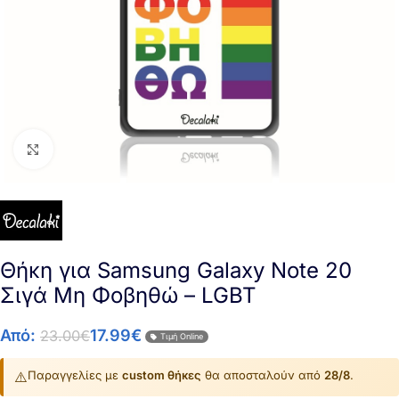
Click to enlarge
Θήκη για Samsung Galaxy Note 20
Σιγά Μη Φοβηθώ – LGBT
Από:
17.99
€
23.00
€
Τιμή Online
⚠️
Παραγγελίες με
custom θήκες
θα αποσταλούν από
28/8
.