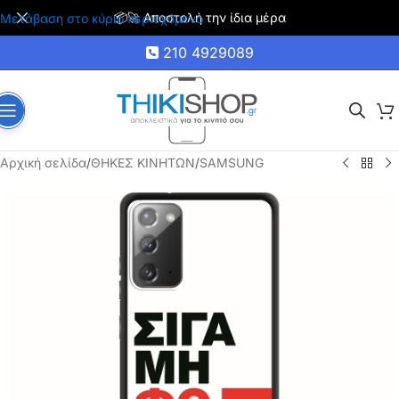
🚚 Δωρεάν μεταφορικά για αγορές άνω των 35€
Μετάβαση στο κύριο περιεχόμενο
210 4929089
Αρχική σελίδα
/
ΘΗΚΕΣ ΚΙΝΗΤΩΝ
/
SAMSUNG